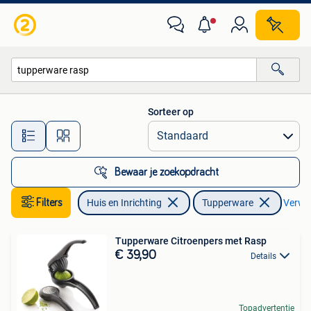
Keuken | Tupperware
Sorteer op
Alle afstanden…
Bewaar je zoekopdracht
Filters
Huis en Inrichting
Tupperware
Verwijd
Tupperware Citroenpers met Rasp
€ 39,90
Details
Topadvertentie