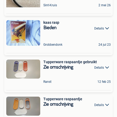
Sint-Kruis
2 mei 26
kaas rasp
Bieden
Details
Grobbendonk
24 jul 23
Tupperware raspaardje gebruikt
Zie omschrijving
Details
Ranst
12 feb 25
Tupperware raspaardje
Zie omschrijving
Details