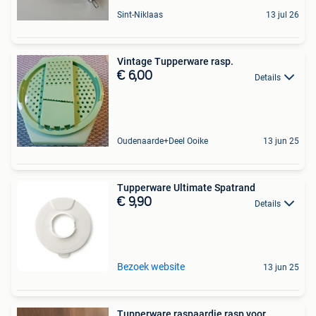
Sint-Niklaas
13 jul 26
Vintage Tupperware rasp.
€ 6,00
Details
Oudenaarde+Deel Ooike
13 jun 25
Tupperware Ultimate Spatrand
€ 9,90
Details
Bezoek website
13 jun 25
Tupperware raspaardje rasp voor