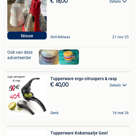
€ 18,00
Details
Nieuw
Sint-Niklaas
21 nov 25
Ook van deze
adverteerder
Tupperware ergo citruspers & rasp
€ 40,00
Details
Genk
16 mei 26
Tupperware Koksmaatje Geel