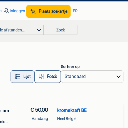
n
Inloggen
FR
Plaats zoekertje
lle afstanden…
Zoek
Sorteer op
Lijst
Foto’s
€ 50,00
kromekraft BE
inium
Vandaag
Heel België
inium