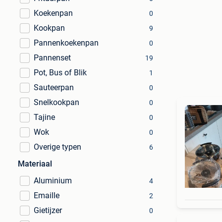
Koekenpan
0
Kookpan
9
Pannenkoekenpan
0
Pannenset
19
Pot, Bus of Blik
1
Sauteerpan
0
Snelkookpan
0
Tajine
0
Wok
0
Overige typen
6
Materiaal
Aluminium
4
Emaille
2
Gietijzer
0