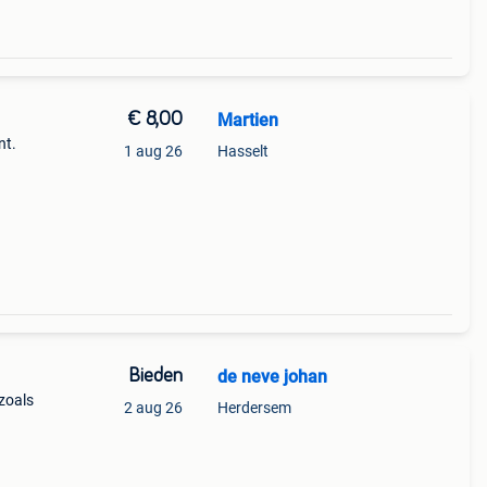
€ 8,00
Martien
nt.
1 aug 26
Hasselt
Bieden
de neve johan
,zoals
2 aug 26
Herdersem