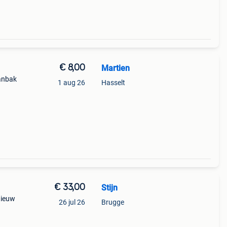
€ 8,00
Martien
aanbak
1 aug 26
Hasselt
€ 33,00
Stijn
Nieuw
26 jul 26
Brugge