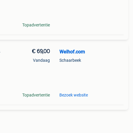
ie in
Topadvertentie
€ 69,00
Welhof.com
-
Vandaag
Schaarbeek
 en
ft
Topadvertentie
Bezoek website