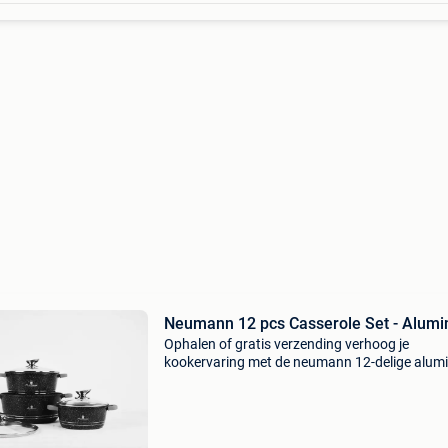
Neumann 12 pcs Casserole Set - Alum
Ophalen of gratis verzending verhoog je
kookervaring met de neumann 12-delige alum
braadpan set. Deze hoogwaardige set is
ontworpen om zowel functionaliteit als elegant
je keuken te brengen.