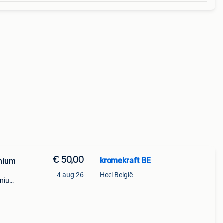
€ 50,00
kromekraft BE
inium
4 aug 26
Heel België
inium
ie in