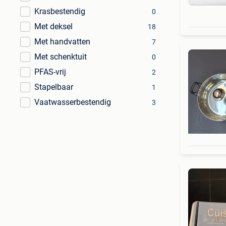
Krasbestendig
0
Met deksel
18
Met handvatten
7
Met schenktuit
0
PFAS-vrij
2
Stapelbaar
1
Vaatwasserbestendig
3