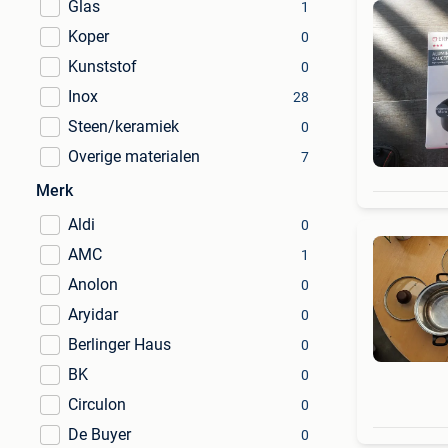
Glas
1
Koper
0
Kunststof
0
Inox
28
Steen/keramiek
0
Overige materialen
7
Merk
Aldi
0
AMC
1
Anolon
0
Aryidar
0
Berlinger Haus
0
BK
0
Circulon
0
De Buyer
0