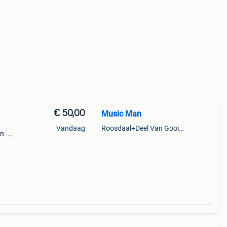
€ 50,00
Music Man
Vandaag
Roosdaal+Deel Van Gooik En Sint-Kwintens-Lennik
n -
t
l :