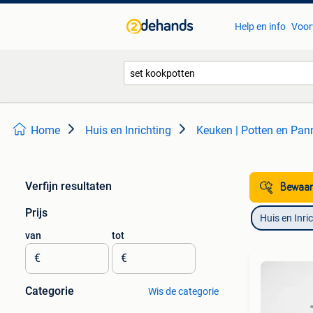
Help en info
Voor
Home
Huis en Inrichting
Keuken | Potten en Pan
Verfijn resultaten
Bewaar
Prijs
Huis en Inri
van
tot
€
€
Categorie
Wis de categorie