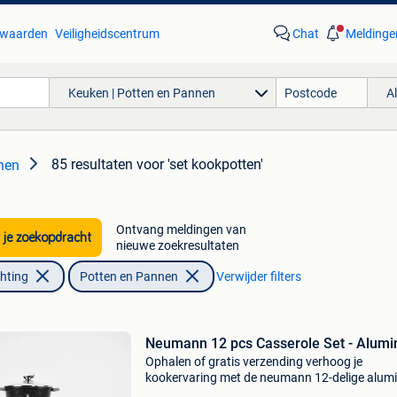
waarden
Veiligheidscentrum
Chat
Meldinge
Keuken | Potten en Pannen
A
85 resultaten
voor 'set kookpotten'
nen
Ontvang meldingen van
 je zoekopdracht
nieuwe zoekresultaten
chting
Potten en Pannen
Verwijder filters
Neumann 12 pcs Casserole Set - Alum
Ophalen of gratis verzending verhoog je
kookervaring met de neumann 12-delige alum
braadpan set. Deze hoogwaardige set is