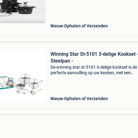
ontworpen om zowel functionaliteit als elegant
je keuken te brengen.
Nieuw
Ophalen of Verzenden
Winning Star St-5101 3-delige Kookset 
Steelpan -
De winning star st-5101 6-delige kookset is de
perfecte aanvulling op uw keuken, met een
combinatie van functionaliteit, duurzaamheid
stijl. Deze kookset bevat alles wat u nodig hee
voor het bere
Nieuw
Ophalen of Verzenden