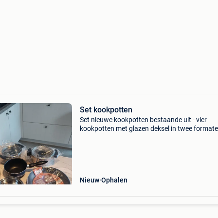
Set kookpotten
Set nieuwe kookpotten bestaande uit - vier
kookpotten met glazen deksel in twee formate
twee sauspannetjes - een braadpan tefal nooi
gebruikt : meestal nog in de verpakking. Let we
deze kookpot
Nieuw
Ophalen