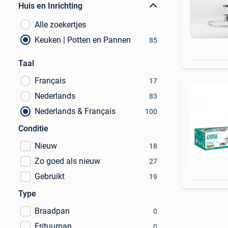
Huis en Inrichting
Alle zoekertjes
Keuken | Potten en Pannen
85
Taal
Français
17
Nederlands
83
Nederlands & Français
100
Conditie
Nieuw
18
Zo goed als nieuw
27
Gebruikt
19
Type
Braadpan
0
Frituurpan
0