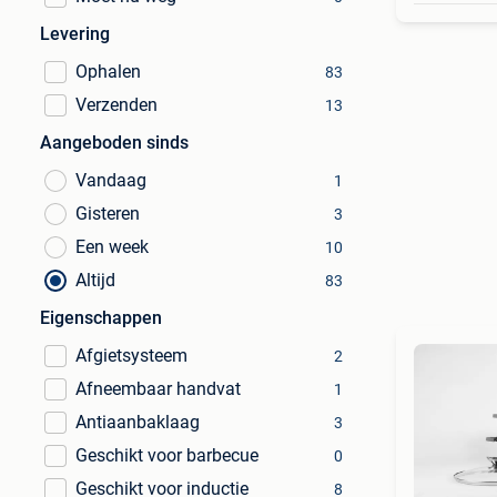
Levering
Ophalen
83
Verzenden
13
Aangeboden sinds
Vandaag
1
Gisteren
3
Een week
10
Altijd
83
Eigenschappen
Afgietsysteem
2
Afneembaar handvat
1
Antiaanbaklaag
3
Geschikt voor barbecue
0
Geschikt voor inductie
8