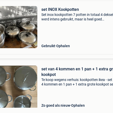
set INOX Kookpotten
Set inox kookpotten 7 potten in totaal 4 deksel
werd intens gebruikt, maar is heel goed
onderhouden! Bij voorkeur afhalen ideaal te
gebruiken op gasvuur bekijk ook mijn andere
zoekertjes nog keuk
Gebruikt
Ophalen
set van 4 kommen en 1 pan + 1 extra g
kookpot
Te koop wegens verhuis: kookpotten ikea - set
4 kommen en 1 pan + 1 extra grote kookpot se
bestaat uit: 1 kom diameter 28cm + deksel 1 
diameter 22cm + deksel 1 kom diameter 17cm
deksel 1 ko
Zo goed als nieuw
Ophalen