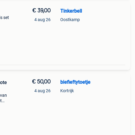
€ 39,00
Tinkerbell
s set
4 aug 26
Oostkamp
€ 50,00
biefieftytoetje
rote
4 aug 26
Kortrijk
 van
t
kom
 +