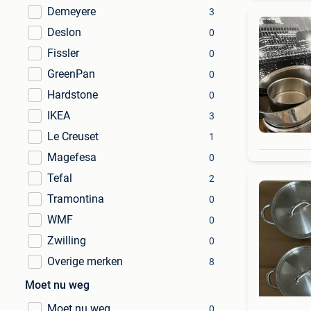
Demeyere
3
Deslon
0
Fissler
0
GreenPan
0
Hardstone
0
IKEA
3
Le Creuset
1
Magefesa
0
Tefal
2
Tramontina
0
WMF
0
Zwilling
0
Overige merken
8
Moet nu weg
Moet nu weg
0