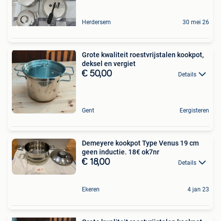
Herdersem
30 mei 26
Grote kwaliteit roestvrijstalen kookpot,
deksel en vergiet
€ 50,00
Details
Gent
Eergisteren
Demeyere kookpot Type Venus 19 cm
geen inductie. 18€ ok7nr
€ 18,00
Details
Ekeren
4 jan 23