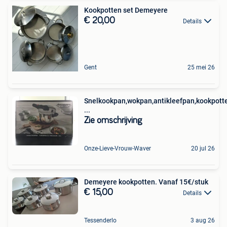
Kookpotten set Demeyere
€ 20,00
Details
Gent
25 mei 26
Snelkookpan,wokpan,antikleefpan,kookpott
...
Zie omschrijving
Onze-Lieve-Vrouw-Waver
20 jul 26
Demeyere kookpotten. Vanaf 15€/stuk
€ 15,00
Details
Tessenderlo
3 aug 26