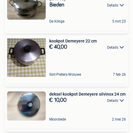
Bieden
Details
De Klinge
5 mrt 23
kookpot Demeyere 22 cm
€ 40,00
Details
Sint-Pieters-Woluwe
7 feb 26
deksel kookpot Demeyere silvinox 24 cm
€ 10,00
Details
Moorslede
2 mei 26