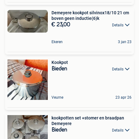
Demeyere kookpot silvinox18/10 21 cm
boven geen inductie(6)k
€ 23,00
Details
Ekeren
3 jan 23
Kookpot
Bieden
Details
Veurne
23 apr 26
kookpotten set +stomer en braadpan
Demeyere
Bieden
Details