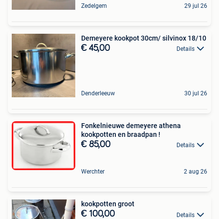
Zedelgem
29 jul 26
Demeyere kookpot 30cm/ silvinox 18/10
€ 45,00
Details
Denderleeuw
30 jul 26
Fonkelnieuwe demeyere athena
kookpotten en braadpan !
€ 85,00
Details
Werchter
2 aug 26
kookpotten groot
€ 100,00
Details