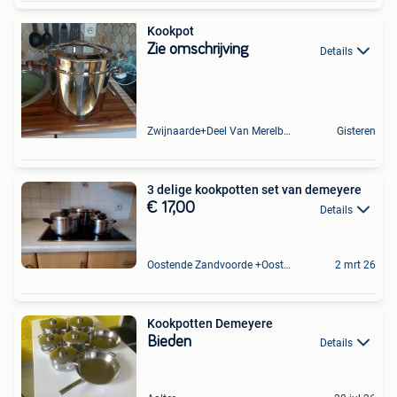
Kookpot
Zie omschrijving
Details
Zwijnaarde+Deel Van Merelbeke
Gisteren
3 delige kookpotten set van demeyere
€ 17,00
Details
Oostende Zandvoorde +Oostende
2 mrt 26
Kookpotten Demeyere
Bieden
Details