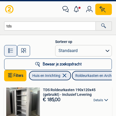
Kasten | Roldeurkasten en Archiefkasten
Sorteer op
Alle afstanden…
Bewaar je zoekopdracht
Filters
Huis en Inrichting
Roldeurkasten en Archie
TDS Roldeurkasten 190x120x45
(gebruikt) - Inclusief Levering
€ 185,00
Details