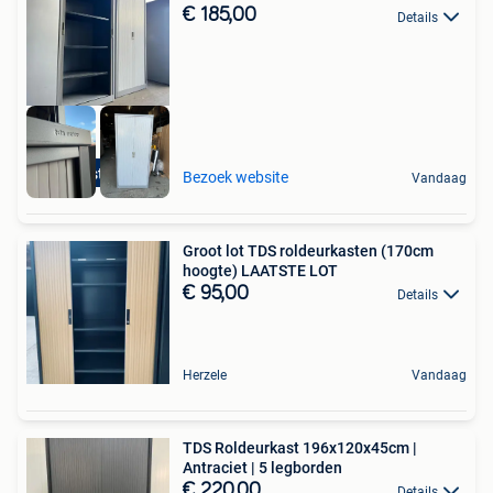
€ 185,00
Details
50 stuks
Bezoek website
Vandaag
Groot lot TDS roldeurkasten (170cm
hoogte) LAATSTE LOT
€ 95,00
Details
Herzele
Vandaag
TDS Roldeurkast 196x120x45cm |
Antraciet | 5 legborden
€ 220,00
Details