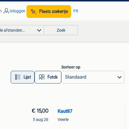
n
Inloggen
FR
Plaats zoekertje
lle afstanden…
Zoek
Sorteer op
Lijst
Foto’s
€ 15,00
Kaut87
5 aug 26
Veerle