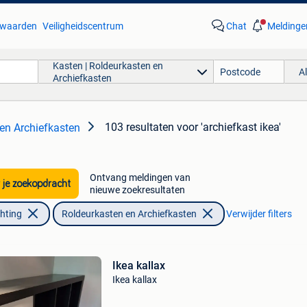
waarden
Veiligheidscentrum
Chat
Meldinge
Kasten | Roldeurkasten en
A
Archiefkasten
103 resultaten
voor 'archiefkast ikea'
 en Archiefkasten
Ontvang meldingen van
 je zoekopdracht
nieuwe zoekresultaten
chting
Roldeurkasten en Archiefkasten
Verwijder filters
Ikea kallax
Ikea kallax