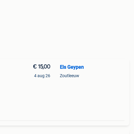
€ 15,00
Els Geypen
4 aug 26
Zoutleeuw