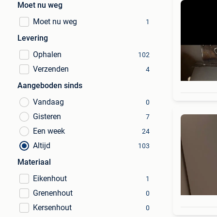
Moet nu weg
Moet nu weg
1
Levering
Ophalen
102
Verzenden
4
Aangeboden sinds
Vandaag
0
Gisteren
7
Een week
24
Altijd
103
Materiaal
Eikenhout
1
Grenenhout
0
Kersenhout
0