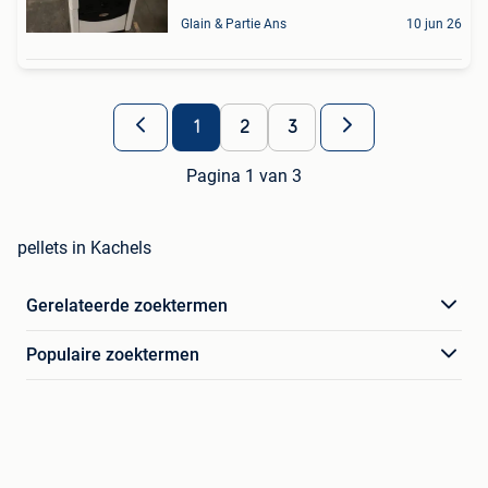
Glain & Partie Ans
10 jun 26
1
2
3
Pagina 1 van 3
pellets in Kachels
Gerelateerde zoektermen
Populaire zoektermen