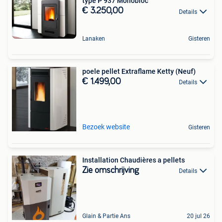
type P 937 Monobloc
€ 3.250,00
Details
Lanaken
Gisteren
poele pellet Extraflame Ketty (Neuf)
€ 1.499,00
Details
Bezoek website
Gisteren
Installation Chaudières a pellets
Zie omschrijving
Details
Glain & Partie Ans
20 jul 26