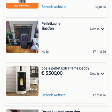
Bezoek website
13 jul 26
Pelletkachel
Bieden
Details
Halle
17 mei 26
poele pellet Extraflame Debby
€ 3.300,00
Details
Bezoek website
17 mei 26
Opzet kap met span ring