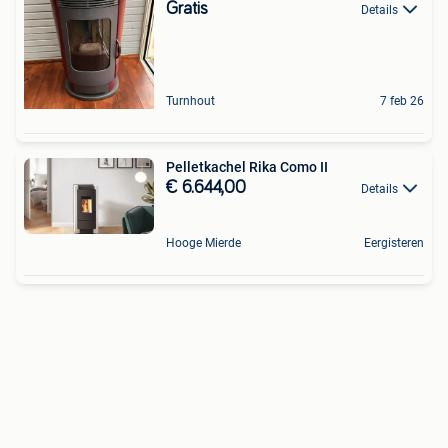
Gratis
Details
Turnhout
7 feb 26
Pelletkachel Rika Como II
€ 6.644,00
Details
Hooge Mierde
Eergisteren