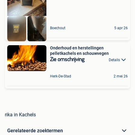
Boechout
5 apr 26
Onderhoud en herstellingen
pelletkachels en schouwvegen
Zie omschrijving
Details
Herk-De-Stad
2 mei 26
rika in Kachels
Gerelateerde zoektermen