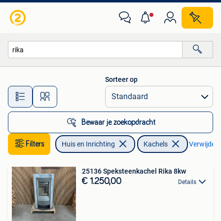
Kachels
Sorteer op
Alle afstanden…
Bewaar je zoekopdracht
Filters
Huis en Inrichting
Kachels
Verwijder f
25136 Speksteenkachel Rika 8kw
€ 1.250,00
Details