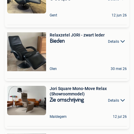
Gent
12 jun 26
Relaxzetel JORI - zwart leder
Bieden
Details
Olen
30 mei 26
Jori Square Mono-Move Relax
(Showroommodel)
Zie omschrijving
Details
Maldegem
12 jul 26