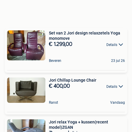
Set van 2 Jori design relaxzetels Yoga
monomove
€ 1.299,00
Details
Beveren
23 jul 26
Jori Chillap Lounge Chair
€ 400,00
Details
Ranst
Vandaag
Jori relax Yoga + kussen(recent
model)ZGAN