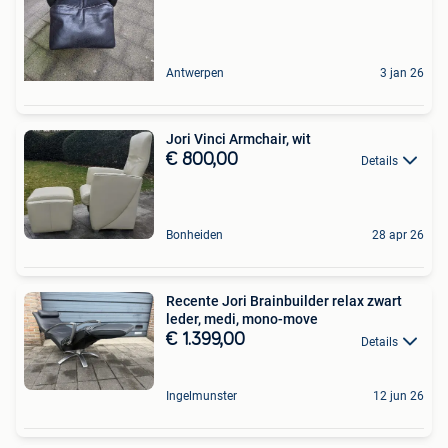
Antwerpen
3 jan 26
Jori Vinci Armchair, wit
€ 800,00
Details
Bonheiden
28 apr 26
Recente Jori Brainbuilder relax zwart
leder, medi, mono-move
€ 1.399,00
Details
Ingelmunster
12 jun 26