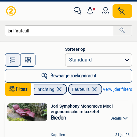
Fauteuils
Sorteer op
Alle afstanden…
Bewaar je zoekopdracht
Filters
Huis en Inrichting
Fauteuils
Verwijder filters
Jori Symphony Monomove Medi
ergonomische relaxzetel
Bieden
Details
Kapellen
31 jul 26