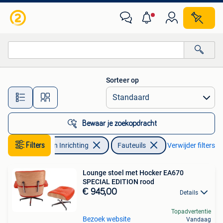
Fauteuils
Sorteer op
Alle afstanden…
Bewaar je zoekopdracht
Filters
Huis en Inrichting
Fauteuils
Verwijder filters
Lounge stoel met Hocker EA670
SPECIAL EDITION rood
€ 945,00
Details
Topadvertentie
Bezoek website
Vandaag