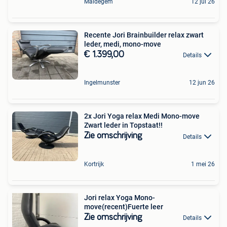
Maldegem
12 jul 26
Recente Jori Brainbuilder relax zwart
leder, medi, mono-move
€ 1.399,00
Details
Ingelmunster
12 jun 26
2x Jori Yoga relax Medi Mono-move
Zwart leder in Topstaat!!
Zie omschrijving
Details
Kortrijk
1 mei 26
Jori relax Yoga Mono-
move(recent)Fuerte leer
Zie omschrijving
Details