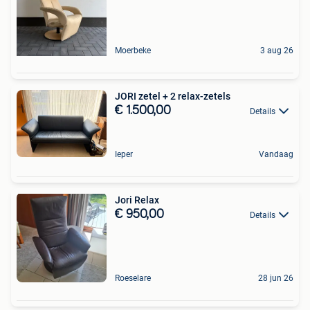
Moerbeke
3 aug 26
JORI zetel + 2 relax-zetels
€ 1.500,00
Details
Ieper
Vandaag
Jori Relax
€ 950,00
Details
Roeselare
28 jun 26