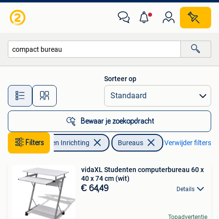
Bureaus
Sorteer op
Alle afstanden…
Bewaar je zoekopdracht
Filters
Huis en Inrichting
Bureaus
Verwijder filters
vidaXL Studenten computerbureau 60 x
40 x 74 cm (wit)
€ 64,49
Details
Topadvertentie