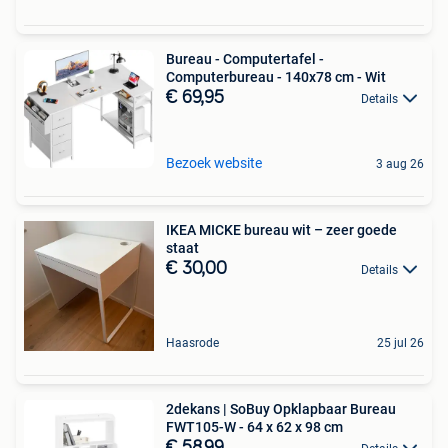
Bureau - Computertafel -
Computerbureau - 140x78 cm - Wit
€ 69,95
Details
Bezoek website
3 aug 26
IKEA MICKE bureau wit – zeer goede
staat
€ 30,00
Details
Haasrode
25 jul 26
2dekans | SoBuy Opklapbaar Bureau
FWT105-W - 64 x 62 x 98 cm
€ 58,99