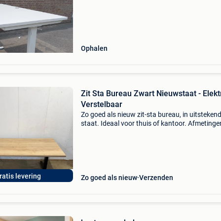
hoogte verstelbaar, 100 euro per stuk 4 x afm
80, hoogte 65 tot 110, wit blad met witte pote
Ophalen
Zit Sta Bureau Zwart Nieuwstaat - Elekt
Verstelbaar
Zo goed als nieuw zit-sta bureau, in uitsteken
staat. Ideaal voor thuis of kantoor. Afmetinge
160/180 x 80 cm (natuureiken blad) hoogte
verstelbaar: 70 – 120 cm 2 motoren (stil & soe
bedie
ratis levering
Zo goed als nieuw
Verzenden