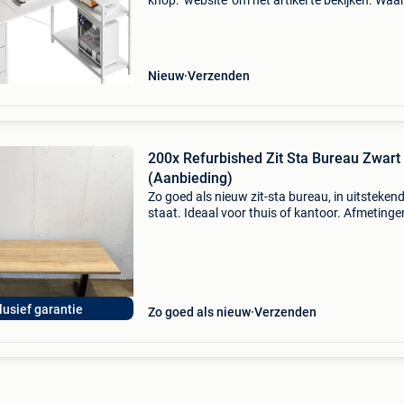
knop: ‘website’ om het artikel te bekijken. Wa
bestellen bij retourdeal.nl? Voor 15:00 besteld,
volgende werkdag in huis. 1 Jaar garantie op 
Nieuw
Verzenden
200x Refurbished Zit Sta Bureau Zwart
(Aanbieding)
Zo goed als nieuw zit-sta bureau, in uitsteken
staat. Ideaal voor thuis of kantoor. Afmetinge
160/180 x 80 cm (natuureiken blad) hoogte
verstelbaar: 70 – 120 cm 2 motoren (stil & soe
bedie
lusief garantie
Zo goed als nieuw
Verzenden