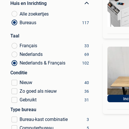
Huis en Inrichting
Alle zoekertjes
Bureaus
117
Taal
Français
33
Nederlands
69
Nederlands & Français
102
Conditie
Nieuw
40
Zo goed als nieuw
36
Inc
Gebruikt
31
Type bureau
Bureau-kast combinatie
3
Computerbureau
5