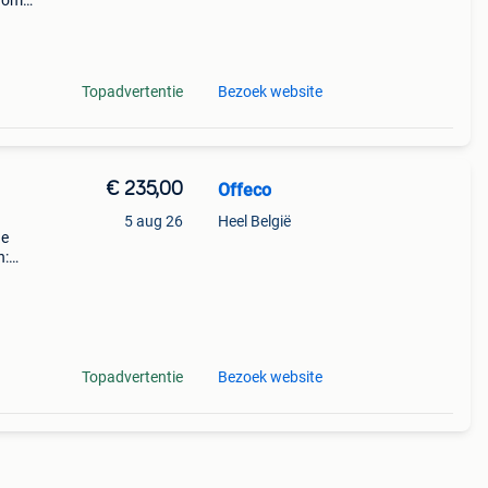
arom
al on
Topadvertentie
Bezoek website
€ 235,00
Offeco
5 aug 26
Heel België
de
n:
pel)
Topadvertentie
Bezoek website