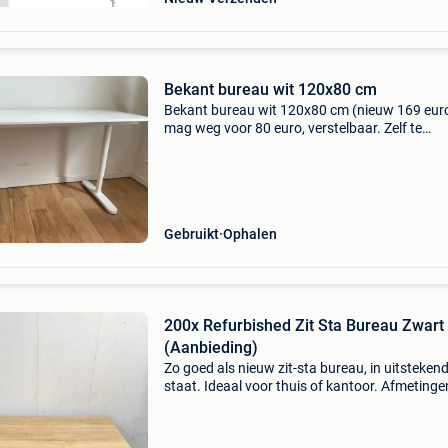
Bekant bureau wit 120x80 cm
Bekant bureau wit 120x80 cm (nieuw 169 eur
mag weg voor 80 euro, verstelbaar. Zelf te
demonteren in gent centrum
Gebruikt
Ophalen
200x Refurbished Zit Sta Bureau Zwart
(Aanbieding)
Zo goed als nieuw zit-sta bureau, in uitsteken
staat. Ideaal voor thuis of kantoor. Afmetinge
160/180 x 80 cm (natuureiken blad) hoogte
verstelbaar: 70 – 120 cm 2 motoren (stil & soe
bedie