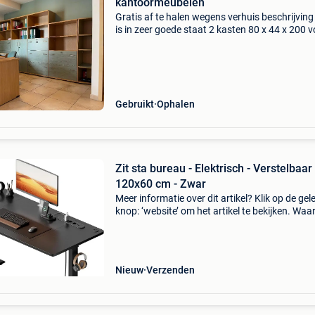
kantoormeubelen
Gratis af te halen wegens verhuis beschrijving 
is in zeer goede staat 2 kasten 80 x 44 x 200 v
hangfiles opbergsysteem (hangfiles incl.) 1 K
x 44 x 161 voor hangfiles opbergsysteem (ha
Gebruikt
Ophalen
Zit sta bureau - Elektrisch - Verstelbaar 
120x60 cm - Zwar
Meer informatie over dit artikel? Klik op de gel
knop: ‘website’ om het artikel te bekijken. Wa
bestellen bij retourdeal.nl? Voor 15:00 besteld,
volgende werkdag in huis. 1 Jaar garantie op 
Nieuw
Verzenden