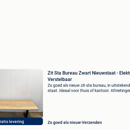
Zit Sta Bureau Zwart Nieuwstaat - Elekt
Verstelbaar
Zo goed als nieuw zit-sta bureau, in uitsteken
staat. Ideaal voor thuis of kantoor. Afmetinge
160/180 x 80 cm (natuureiken blad) hoogte
verstelbaar: 70 – 120 cm 2 motoren (stil & soe
bedie
ratis levering
Zo goed als nieuw
Verzenden