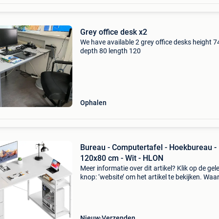
Grey office desk x2
We have available 2 grey office desks height 7
depth 80 length 120
Ophalen
Bureau - Computertafel - Hoekbureau -
120x80 cm - Wit - HLON
Meer informatie over dit artikel? Klik op de gel
knop: ‘website’ om het artikel te bekijken. Wa
bestellen bij retourdeal.nl? Voor 15:00 besteld,
volgende werkdag in huis. 1 Jaar garantie op 
Nieuw
Verzenden