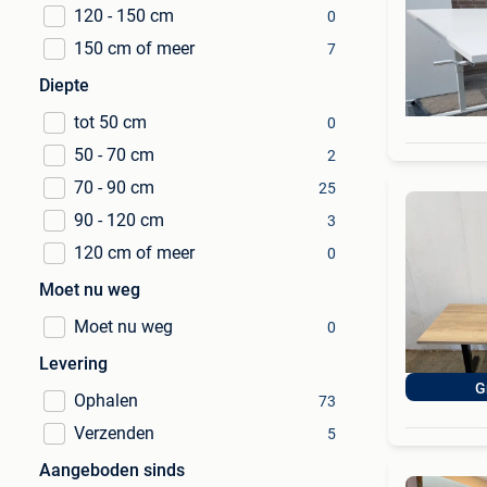
120 - 150 cm
0
150 cm of meer
7
Diepte
tot 50 cm
0
50 - 70 cm
2
70 - 90 cm
25
90 - 120 cm
3
120 cm of meer
0
Moet nu weg
Moet nu weg
0
Levering
G
Ophalen
73
Verzenden
5
Aangeboden sinds