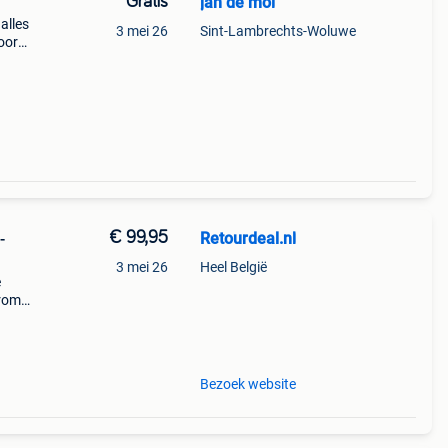
Gratis
jan de mol
alles
3 mei 26
Sint-Lambrechts-Woluwe
oor
ast 80
n
€ 99,95
Retourdeal.nl
-
3 mei 26
Heel België
e
arom
al on
Bezoek website