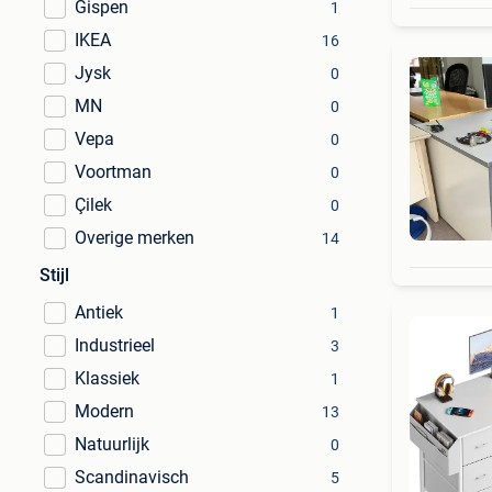
Gispen
1
IKEA
16
Jysk
0
MN
0
Vepa
0
Voortman
0
Çilek
0
Overige merken
14
Stijl
Antiek
1
Industrieel
3
Klassiek
1
Modern
13
Natuurlijk
0
Scandinavisch
5