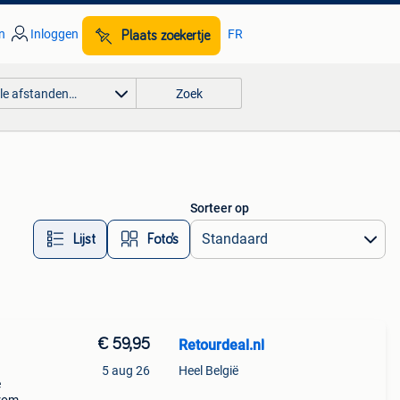
n
Inloggen
FR
Plaats zoekertje
lle afstanden…
Zoek
Sorteer op
Lijst
Foto’s
€ 59,95
Retourdeal.nl
5 aug 26
Heel België
e