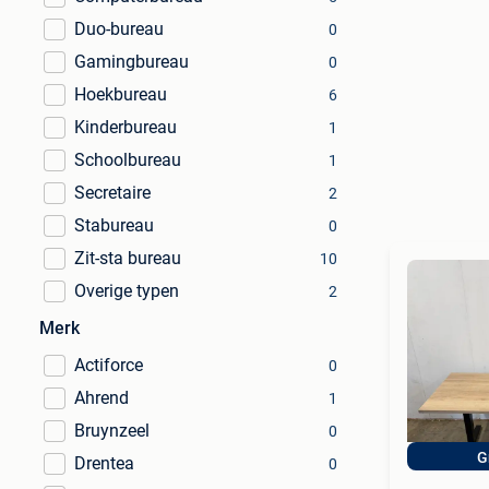
Duo-bureau
0
Gamingbureau
0
Hoekbureau
6
Kinderbureau
1
Schoolbureau
1
Secretaire
2
Stabureau
0
Zit-sta bureau
10
Overige typen
2
Merk
Actiforce
0
Ahrend
1
Bruynzeel
0
G
Drentea
0