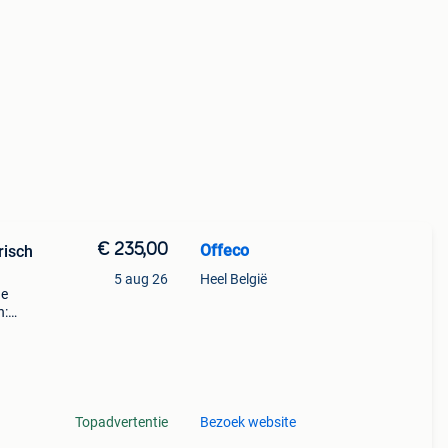
€ 235,00
Offeco
risch
5 aug 26
Heel België
de
n:
pel)
Topadvertentie
Bezoek website