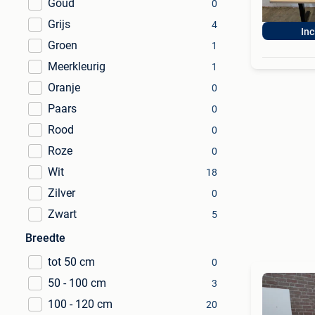
Goud
0
Grijs
4
Inc
Groen
1
Meerkleurig
1
Oranje
0
Paars
0
Rood
0
Roze
0
Wit
18
Zilver
0
Zwart
5
Breedte
tot 50 cm
0
50 - 100 cm
3
100 - 120 cm
20