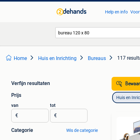
Help en info
Voor
117 result
Home
Huis en Inrichting
Bureaus
Verfijn resultaten
Bewaar
Prijs
Huis en Inri
van
tot
€
€
Categorie
Wis de categorie