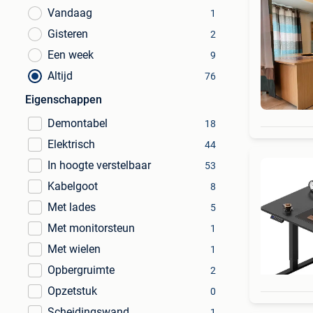
Vandaag
1
Gisteren
2
Een week
9
Altijd
76
Eigenschappen
Demontabel
18
Elektrisch
44
In hoogte verstelbaar
53
Kabelgoot
8
Met lades
5
Met monitorsteun
1
Met wielen
1
Opbergruimte
2
Opzetstuk
0
Scheidingswand
1