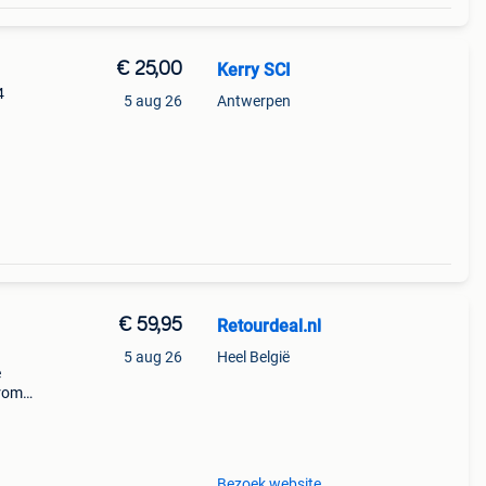
€ 25,00
Kerry SCI
4
5 aug 26
Antwerpen
€ 59,95
Retourdeal.nl
5 aug 26
Heel België
e
arom
al on
Bezoek website