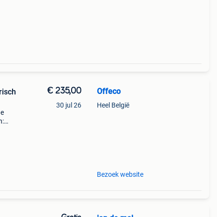
 180 x
n, m
€ 235,00
Offeco
risch
30 jul 26
Heel België
de
n:
pel)
Bezoek website