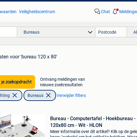
waarden
Veiligheidscentrum
Chat
Meldinge
Bureaus
A
aten
voor 'bureau 120 x 80'
Ontvang meldingen van
 je zoekopdracht
nieuwe zoekresultaten
chting
Bureaus
Verwijder filters
Bureau - Computertafel - Hoekbureau -
120x80 cm - Wit - HLON
Meer informatie over dit artikel? Klik op de gel