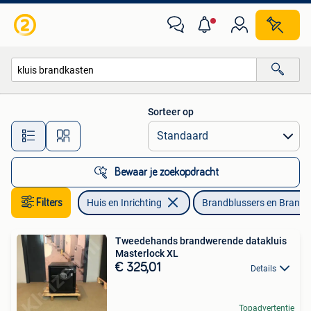
Brandblussers en Brandkasten
Sorteer op
Alle afstanden…
Bewaar je zoekopdracht
Filters
Huis en Inrichting
Brandblussers en Brandk
Tweedehands brandwerende datakluis
Masterlock XL
€ 325,01
Details
Topadvertentie