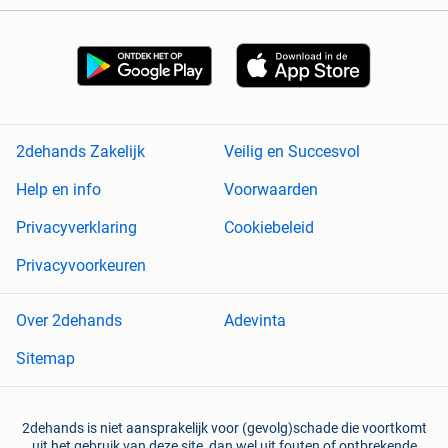
2dehands Zakelijk
Veilig en Succesvol
Help en info
Voorwaarden
Privacyverklaring
Cookiebeleid
Privacyvoorkeuren
Over 2dehands
Adevinta
Sitemap
2dehands is niet aansprakelijk voor (gevolg)schade die voortkomt
uit het gebruik van deze site, dan wel uit fouten of ontbrekende