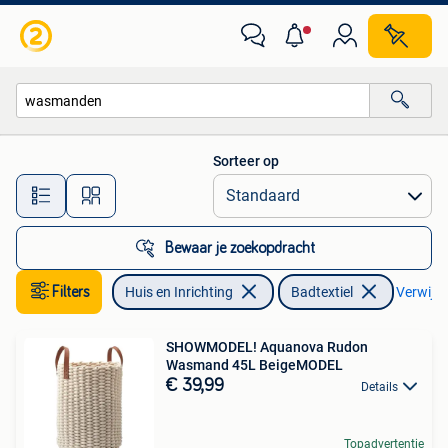
Badkamer | Badtextiel en Accessoires
Sorteer op
Alle afstanden…
Bewaar je zoekopdracht
Filters
Huis en Inrichting
Badtextiel
Verwijder
SHOWMODEL! Aquanova Rudon
Wasmand 45L BeigeMODEL
€ 39,99
Details
Topadvertentie