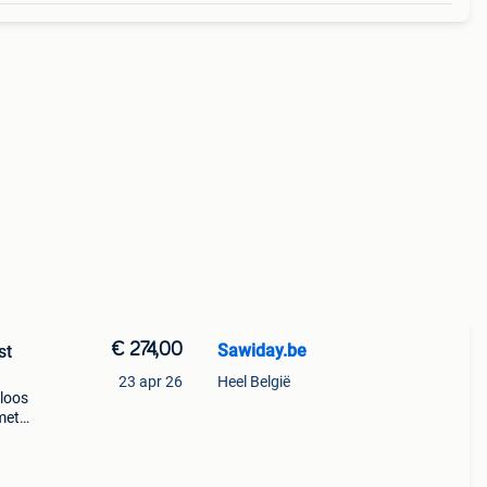
€ 274,00
Sawiday.be
st
23 apr 26
Heel België
ploos
met