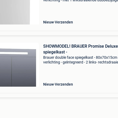
verlichting - met 1 linksdraaiende dubbelzijdig
spiegeldeur - timber black showroommodel m
deze compacte spiegelkast creëer je in één kee
extra opb
Nieuw
Verzenden
SHOWMODEL! BRAUER Promise Deluxe
spiegelkast -
Brauer double face spiegelkast - 80x70x15cm 
verlichting - geïntegreerd - 2 links- rechtsdraa
spiegeldeur - mdf - hoogglans wit de brauer d
face spiegelkast is een prachtige toevoeging 
Nieuw
Verzenden