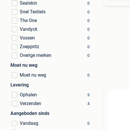
Sealskin
0
Snel Textiels
0
The One
0
Vandyck
0
Vossen
0
Zoeppritz
0
Overige merken
0
Moet nu weg
Moet nu weg
0
Levering
Ophalen
9
Verzenden
4
Aangeboden sinds
Vandaag
0