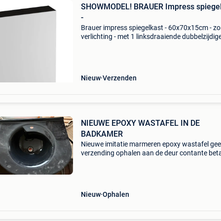
SHOWMODEL! BRAUER Impress spiegel
-
Brauer impress spiegelkast - 60x70x15cm - z
verlichting - met 1 linksdraaiende dubbelzijdig
spiegeldeur - timber black showroommodel m
deze compacte spiegelkast creëer je in één kee
extra opb
Nieuw
Verzenden
NIEUWE EPOXY WASTAFEL IN DE
BADKAMER
Nieuwe imitatie marmeren epoxy wastafel ge
verzending ophalen aan de deur contante beta
Nieuw
Ophalen