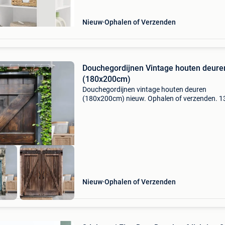
Nieuw
Ophalen of Verzenden
Douchegordijnen Vintage houten deure
(180x200cm)
Douchegordijnen vintage houten deuren
(180x200cm) nieuw. Ophalen of verzenden. 1
Verschillende gordijnen beschikbaar, zie
foto&#39;s. Ook andere maten beschikbaar!
Levertijd 3 tot 5 dagen.
Nieuw
Ophalen of Verzenden