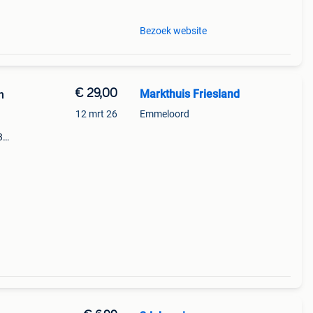
Bezoek website
€ 29,00
Markthuis Friesland
n
12 mrt 26
Emmeloord
3