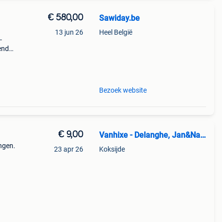
€ 580,00
Sawiday.be
13 jun 26
Heel België
-
iende
ouble
aan
Bezoek website
€ 9,00
Vanhixe - Delanghe, Jan&Nancy
ngen.
23 apr 26
Koksijde