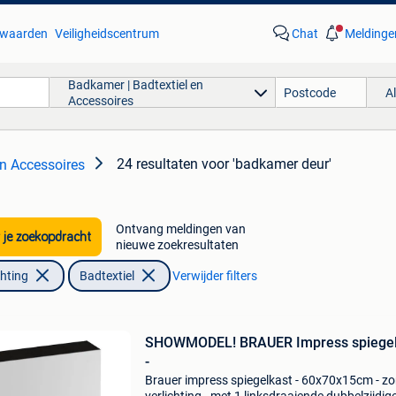
waarden
Veiligheidscentrum
Chat
Meldinge
Badkamer | Badtextiel en
A
Accessoires
24 resultaten
voor 'badkamer deur'
en Accessoires
Ontvang meldingen van
 je zoekopdracht
nieuwe zoekresultaten
chting
Badtextiel
Verwijder filters
SHOWMODEL! BRAUER Impress spiegel
-
Brauer impress spiegelkast - 60x70x15cm - z