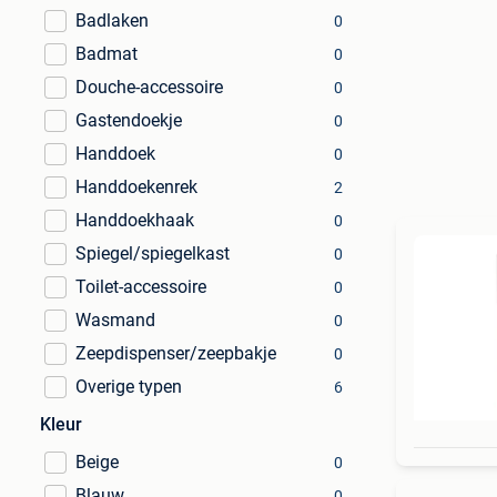
Badlaken
0
Badmat
0
Douche-accessoire
0
Gastendoekje
0
Handdoek
0
Handdoekenrek
2
Handdoekhaak
0
Spiegel/spiegelkast
0
Toilet-accessoire
0
Wasmand
0
Zeepdispenser/zeepbakje
0
Overige typen
6
Kleur
Beige
0
Blauw
0