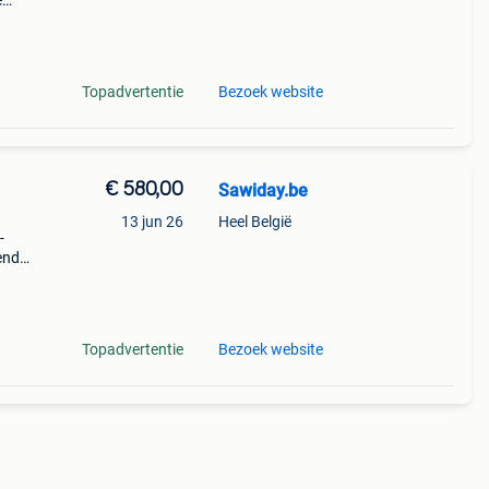
e
et
r
Topadvertentie
Bezoek website
€ 580,00
Sawiday.be
13 jun 26
Heel België
-
iende
ouble
aan
Topadvertentie
Bezoek website