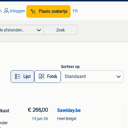
n
Inloggen
FR
Plaats zoekertje
lle afstanden…
Zoek
Sorteer op
Lijst
Foto’s
€ 266,00
Sawiday.be
kast
13 jun 26
Heel België
onder