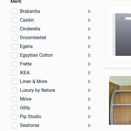
Merk
Brabantia
0
Casilin
0
Cinderella
0
Droomtextiel
0
Egeria
0
Egyptian Cotton
0
Frette
0
IKEA
0
Linen & More
0
Luxury by Nature
0
Möve
0
Oilily
0
Pip Studio
0
Seahorse
0