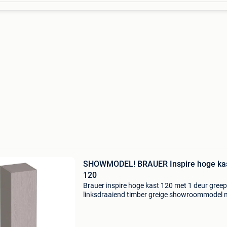
SHOWMODEL! BRAUER Inspire hoge ka
120
Brauer inspire hoge kast 120 met 1 deur gree
linksdraaiend timber greige showroommodel 
deze hoge kast creëer je in één keer extra
opbergruimte én een rustige, opgeruimde
uitstraling in de bad