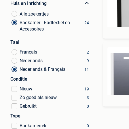
Huis en Inrichting
Alle zoekertjes
Badkamer | Badtextiel en
24
Accessoires
Taal
Français
2
Nederlands
9
Nederlands & Français
11
Conditie
Nieuw
19
Zo goed als nieuw
3
Gebruikt
0
Type
Badkamerrek
0