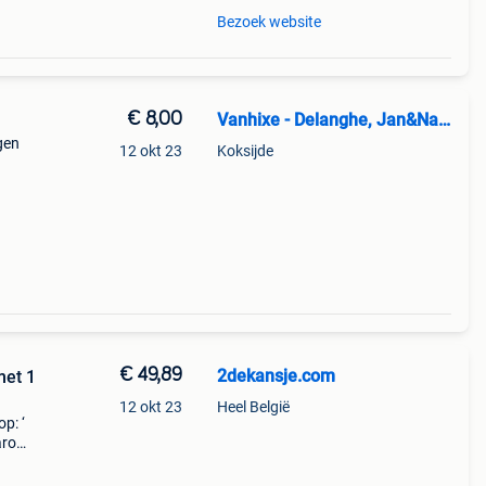
Bezoek website
€ 8,00
Vanhixe - Delanghe, Jan&Nancy
gen
12 okt 23
Koksijde
€ 49,89
2dekansje.com
met 1
12 okt 23
Heel België
p: ‘
aarom
ld,
o