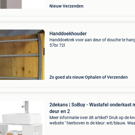
Nieuw
Verzenden
Handdoekhouder
Handdoekrek voor aan deur of douche te han
57br 72l
Zo goed als nieuw
Ophalen of Verzenden
2dekans | SoBuy - Wastafel onderkast 
deur en 2
Meer informatie over dit artikel? Druk op de kno
website ’ hierboven in de kleur: wit/blauw. W
bestellen bij 2dekansje.com? Voor 16:00 beste
morgen in huis binnen belgië. 1 Jaar garantie 