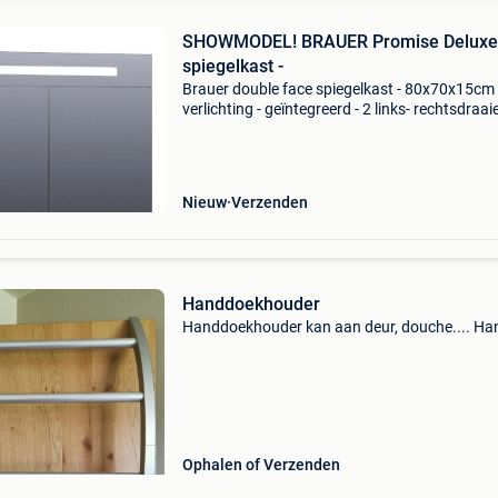
SHOWMODEL! BRAUER Promise Deluxe
spiegelkast -
Brauer double face spiegelkast - 80x70x15cm 
verlichting - geïntegreerd - 2 links- rechtsdraa
spiegeldeur - mdf - hoogglans wit de brauer d
face spiegelkast is een prachtige toevoeging 
Nieuw
Verzenden
Handdoekhouder
Handdoekhouder kan aan deur, douche.... Ha
Ophalen of Verzenden