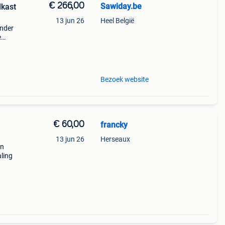
€ 266,00
Sawiday.be
kast
13 jun 26
Heel België
onder
e
et
r
Bezoek website
€ 60,00
francky
13 jun 26
Herseaux
en
ling