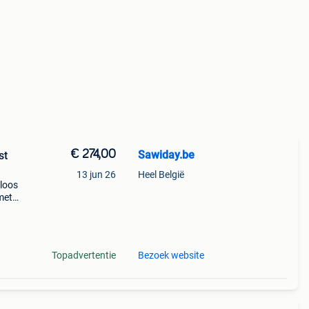
€ 274,00
Sawiday.be
st
13 jun 26
Heel België
ploos
met
Topadvertentie
Bezoek website