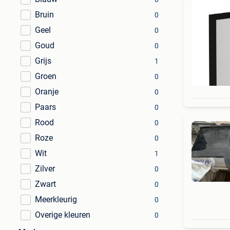
Bruin
0
Geel
0
Goud
0
Grijs
1
Groen
0
Oranje
0
Paars
0
Rood
0
Roze
0
Wit
1
Zilver
0
Zwart
0
Meerkleurig
0
Overige kleuren
0