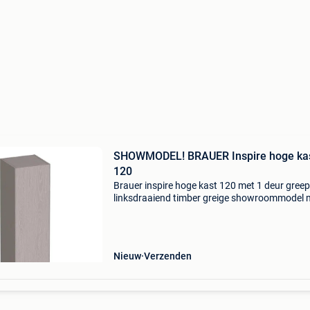
SHOWMODEL! BRAUER Inspire hoge ka
120
Brauer inspire hoge kast 120 met 1 deur gree
linksdraaiend timber greige showroommodel 
deze hoge kast creëer je in één keer extra
opbergruimte én een rustige, opgeruimde
uitstraling in de bad
Nieuw
Verzenden