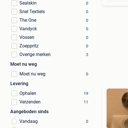
Sealskin
0
Snel Textiels
0
The One
0
Vandyck
0
Vossen
0
Zoeppritz
0
Overige merken
3
Moet nu weg
Moet nu weg
0
Levering
Ophalen
19
Verzenden
11
Aangeboden sinds
Vandaag
0