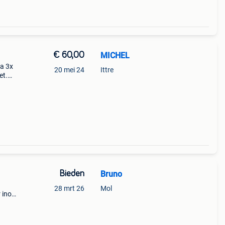
€ 60,00
MICHEL
ea 3x
20 mei 24
Ittre
et.
Bieden
Bruno
28 mrt 26
Mol
 inox
v