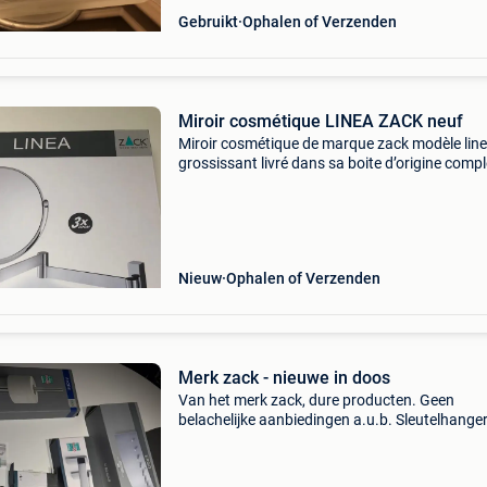
Gebruikt
Ophalen of Verzenden
Miroir cosmétique LINEA ZACK neuf
Miroir cosmétique de marque zack modèle lin
grossissant livré dans sa boite d’origine compl
Vendu pr double emploi
Nieuw
Ophalen of Verzenden
Merk zack - nieuwe in doos
Van het merk zack, dure producten. Geen
belachelijke aanbiedingen a.u.b. Sleutelhanger
twv 36,50€ dubbele handdoekhouder inox tw
138€ handdoekhouder inox 45cm twv 138€
reserverolh