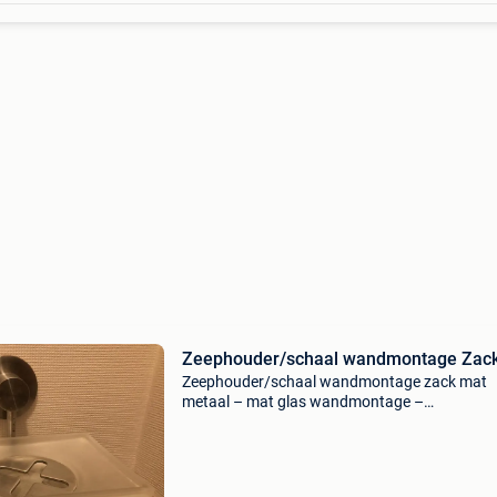
Zeephouder/schaal wandmontage Zac
Zeephouder/schaal wandmontage zack mat
metaal – mat glas wandmontage –
gedemongteerd verkocht wegens verbouwing
badkamer schaal 13cm – rond montage-elem
doorsnee 5,5cm achteraan zwarte wandbesc