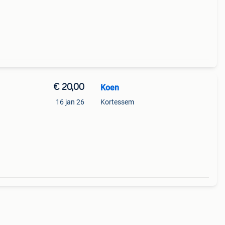
€ 20,00
Koen
16 jan 26
Kortessem