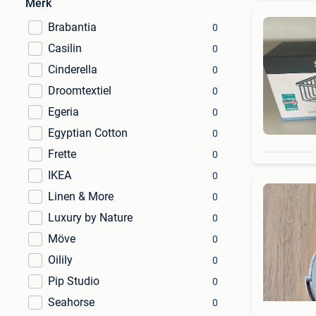
Merk
Brabantia
0
Casilin
0
Cinderella
0
Droomtextiel
0
Egeria
0
Egyptian Cotton
0
Frette
0
IKEA
0
Linen & More
0
Luxury by Nature
0
Möve
0
Oilily
0
Pip Studio
0
Seahorse
0