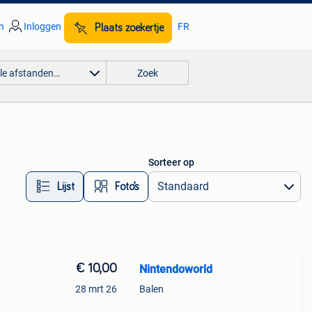
n
Inloggen
FR
Plaats zoekertje
lle afstanden…
Zoek
Sorteer op
Lijst
Foto’s
€ 10,00
Nintendoworld
28 mrt 26
Balen