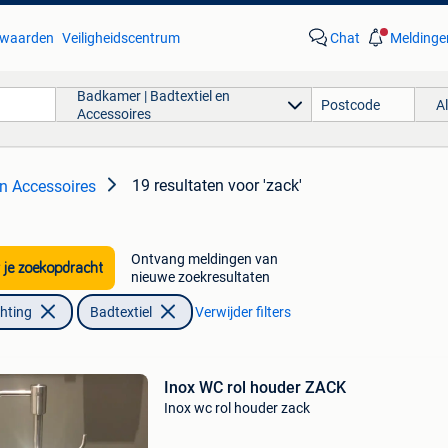
waarden
Veiligheidscentrum
Chat
Meldinge
Badkamer | Badtextiel en
A
Accessoires
19 resultaten
voor 'zack'
en Accessoires
Ontvang meldingen van
 je zoekopdracht
nieuwe zoekresultaten
chting
Badtextiel
Verwijder filters
Inox WC rol houder ZACK
Inox wc rol houder zack