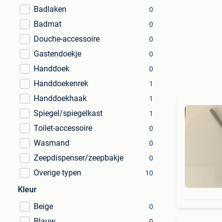
Badlaken
0
Badmat
0
Douche-accessoire
0
Gastendoekje
0
Handdoek
0
Handdoekenrek
1
Handdoekhaak
1
Spiegel/spiegelkast
1
Toilet-accessoire
0
Wasmand
0
Zeepdispenser/zeepbakje
0
Overige typen
10
Kleur
Beige
0
Blauw
0