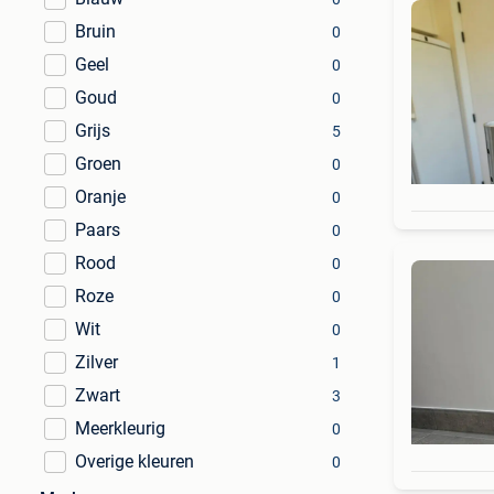
Bruin
0
Geel
0
Goud
0
Grijs
5
Groen
0
Oranje
0
Paars
0
Rood
0
Roze
0
Wit
0
Zilver
1
Zwart
3
Meerkleurig
0
Overige kleuren
0