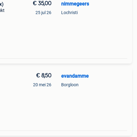
€ 35,00
nimmegeers
x)
ikt
25 jul 26
Lochristi
€ 8,50
evandamme
20 mei 26
Borgloon