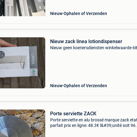
Nieuw
Ophalen of Verzenden
Nieuw zack linea lotiondispenser
Nieuw geen koeriersdiensten winkelwaarde 68
Nieuw
Ophalen of Verzenden
Porte serviette ZACK
Porte serviette en alu brossé marque zack eta
parfait prix en ligne: 48.3€ l&#39;unité soit 96
les deux. Retrait possible ath (ou auderghem
uniquement le dimanche midi)