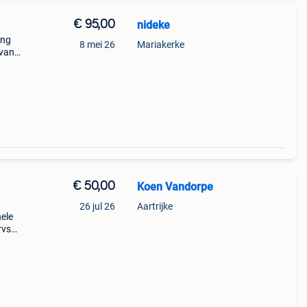
€ 95,00
nideke
ing
8 mei 26
Mariakerke
 van
€ 50,00
Koen Vandorpe
26 jul 26
Aartrijke
nele
rvs
l zijn
h