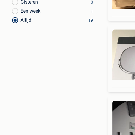
Gisteren
0
Een week
1
Altijd
19