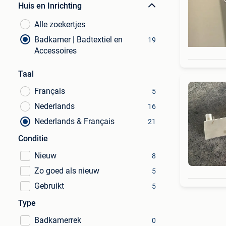
Huis en Inrichting
Alle zoekertjes
Badkamer | Badtextiel en
19
Accessoires
Taal
Français
5
Nederlands
16
Nederlands & Français
21
Conditie
Nieuw
8
Zo goed als nieuw
5
Gebruikt
5
Type
Badkamerrek
0