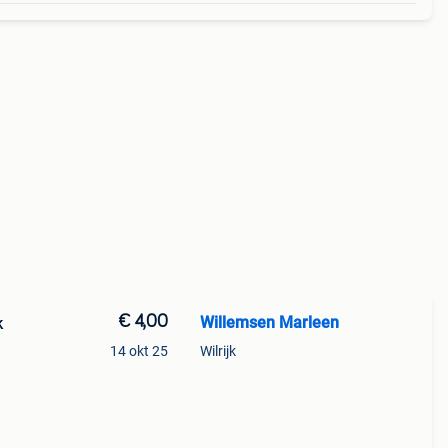
€ 4,00
Willemsen Marleen
k
14 okt 25
Wilrijk
ent
herm