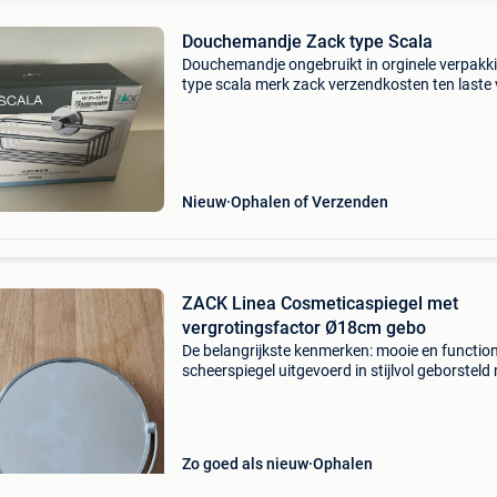
Douchemandje Zack type Scala
Douchemandje ongebruikt in orginele verpakk
type scala merk zack verzendkosten ten laste
de koper
Nieuw
Ophalen of Verzenden
ZACK Linea Cosmeticaspiegel met
vergrotingsfactor Ø18cm gebo
De belangrijkste kenmerken: mooie en functio
scheerspiegel uitgevoerd in stijlvol geborsteld 
afmeting: 43x26 cm met de vergrotende spiege
details extra goed zichtbaar. Ideaal voor gezic
Zo goed als nieuw
Ophalen