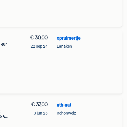
€ 30,00
opruimertje
 eur
22 sep 24
Lanaken
€ 37,00
ath-aat
t
3 jun 26
Irchonwelz
.6 €