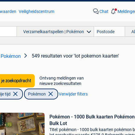
waarden
Veiligheidscentrum
Chat
Meldinge
Verzamelkaartspellen | Pokémon
A
549 resultaten
voor 'lot pokemon kaarten'
| Pokémon
Ontvang meldingen van
 je zoekopdracht
nieuwe zoekresultaten
e tijd
Pokémon
Verwijder filters
Pokémon - 1000 Bulk kaarten Pokémon
Bulk Lot
Titel: pokémon - 1000 bulk kaarten pokémon b