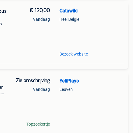
€ 120,00
Catawiki
ous
Vandaag
Heel België
s
:
Bezoek website
Zie omschrijving
YeliPlays
en
Vandaag
Leuven
:
ud op
 )
Topzoekertje