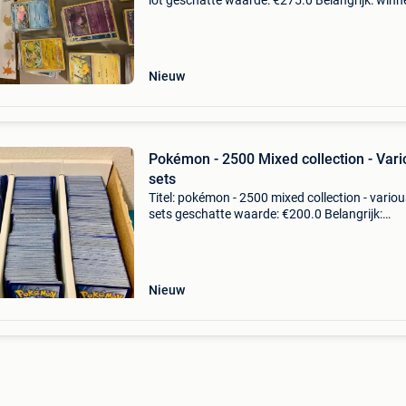
lot geschatte waarde: €275.0 Belangrijk: win
biedingen zijn exclusief 9% koperbescherming
ben jij verzamelaar, speler of gewoon fan
Nieuw
Pokémon - 2500 Mixed collection - Vari
sets
Titel: pokémon - 2500 mixed collection - variou
sets geschatte waarde: €200.0 Belangrijk:
winnende biedingen zijn exclusief 9%
koperbescherming + €3 hallo, u biedt op het lot
pokemon bulk
Nieuw