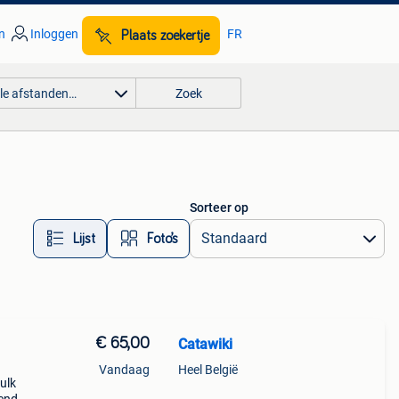
n
Inloggen
FR
Plaats zoekertje
lle afstanden…
Zoek
Sorteer op
Lijst
Foto’s
€ 65,00
Catawiki
Vandaag
Heel België
ulk