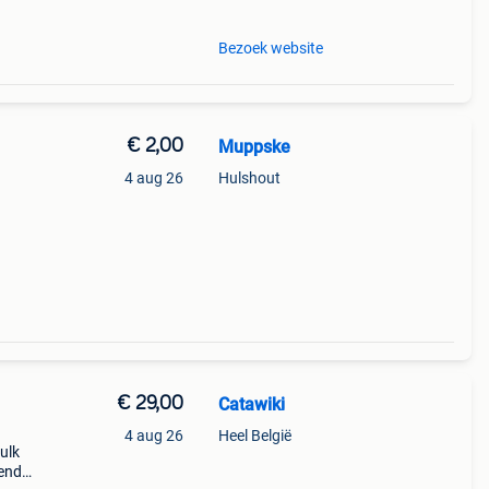
Bezoek website
€ 2,00
Muppske
4 aug 26
Hulshout
€ 29,00
Catawiki
4 aug 26
Heel België
ulk
nende