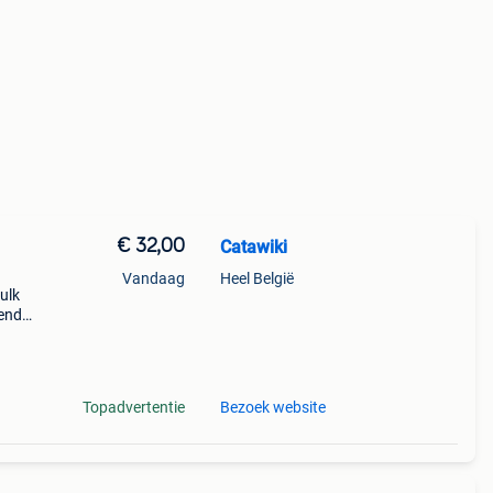
€ 32,00
Catawiki
Vandaag
Heel België
ulk
nende
 + €3
Topadvertentie
Bezoek website