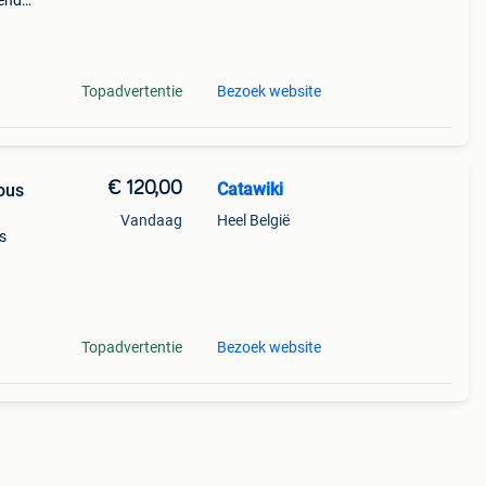
nende
 + €3
Topadvertentie
Bezoek website
€ 120,00
Catawiki
ous
Vandaag
Heel België
s
:
Topadvertentie
Bezoek website