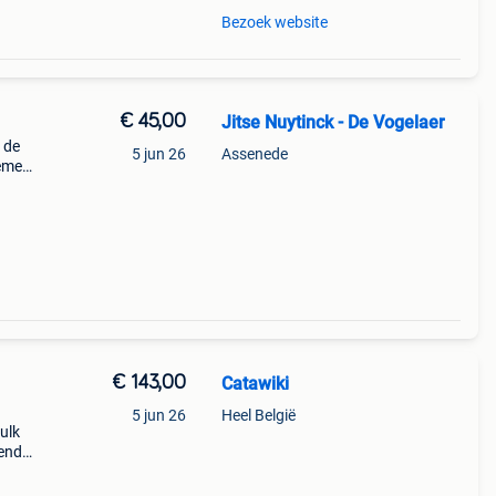
Bezoek website
€ 45,00
Jitse Nuytinck - De Vogelaer
 de
5 jun 26
Assenede
heme
nding
€ 143,00
Catawiki
5 jun 26
Heel België
ulk
nende
 + €3