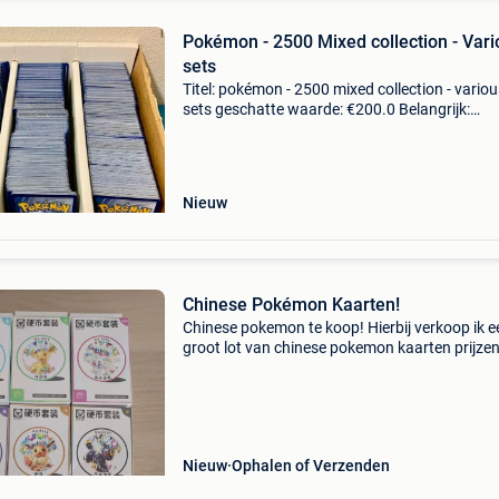
Pokémon - 2500 Mixed collection - Vari
sets
Titel: pokémon - 2500 mixed collection - variou
sets geschatte waarde: €200.0 Belangrijk:
winnende biedingen zijn exclusief 9%
koperbescherming + €3 hallo, u biedt op het lot
pokemon bulk
Nieuw
Chinese Pokémon Kaarten!
Chinese pokemon te koop! Hierbij verkoop ik e
groot lot van chinese pokemon kaarten prijzen
doosjes/sealed: vol.1 First partner box ( inho
foto ) 151 jigsaw magnet box ( inhoud op foto
teras
Nieuw
Ophalen of Verzenden