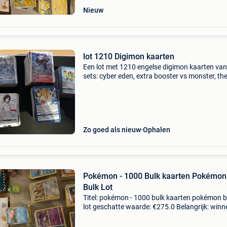
Nieuw
lot 1210 Digimon kaarten
Een lot met 1210 engelse digimon kaarten van
sets: cyber eden, extra booster vs monster, t
booster animal colloseum, booster exceed
apocalypse. Alle kaarten zijn echt. Voor verze
mag je al
Zo goed als nieuw
Ophalen
Pokémon - 1000 Bulk kaarten Pokémon
Bulk Lot
Titel: pokémon - 1000 bulk kaarten pokémon b
lot geschatte waarde: €275.0 Belangrijk: win
biedingen zijn exclusief 9% koperbescherming
ben jij verzamelaar, speler of gewoon fan