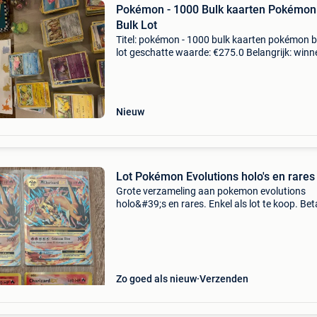
Pokémon - 1000 Bulk kaarten Pokémon
Bulk Lot
Titel: pokémon - 1000 bulk kaarten pokémon b
lot geschatte waarde: €275.0 Belangrijk: win
biedingen zijn exclusief 9% koperbescherming
ben jij verzamelaar, speler of gewoon fan
Nieuw
Lot Pokémon Evolutions holo's en rares
Grote verzameling aan pokemon evolutions
holo&#39;s en rares. Enkel als lot te koop. Bet
énkel met overschrijving. Verzending kost 10 
Vraagprijs is €555. Bieden staat vrij maar wee
Zo goed als nieuw
Verzenden