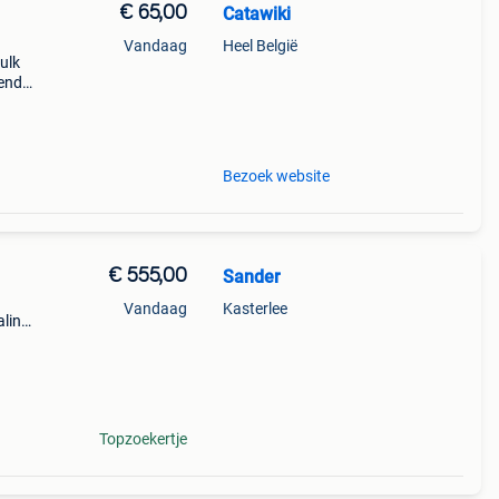
€ 65,00
Catawiki
Vandaag
Heel België
ulk
nende
 + €3
Bezoek website
€ 555,00
Sander
Vandaag
Kasterlee
aling
euro.
Topzoekertje