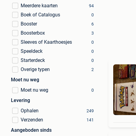
Meerdere kaarten
94
Boek of Catalogus
0
Booster
6
Boosterbox
3
Sleeves of Kaarthoesjes
0
Speeldeck
0
Starterdeck
0
Overige typen
2
Moet nu weg
Moet nu weg
0
Levering
Ophalen
249
Verzenden
141
Aangeboden sinds