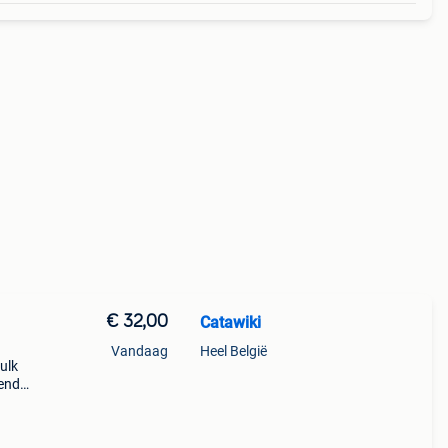
€ 32,00
Catawiki
Vandaag
Heel België
ulk
nende
 + €3