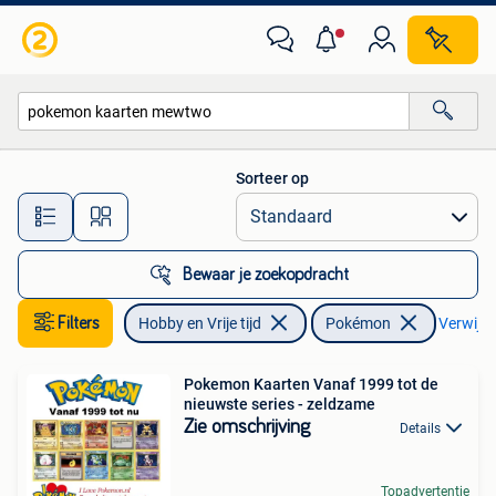
Verzamelkaartspellen | Pokémon
Sorteer op
Alle afstanden…
Bewaar je zoekopdracht
Filters
Hobby en Vrije tijd
Pokémon
Verwijder
Pokemon Kaarten Vanaf 1999 tot de
nieuwste series - zeldzame
Zie omschrijving
Details
Topadvertentie