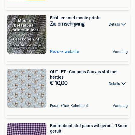
Echt leer met mooie prints.
Zie omschrijving
Details
Bezoek website
Vandaag
OUTLET : Coupons Canvas stof met
hertjes
€ 10,00
Details
Essen +Deel Kalmthout
Vandaag
Boerenbont stof paars wit geruit - 18mm
geruit