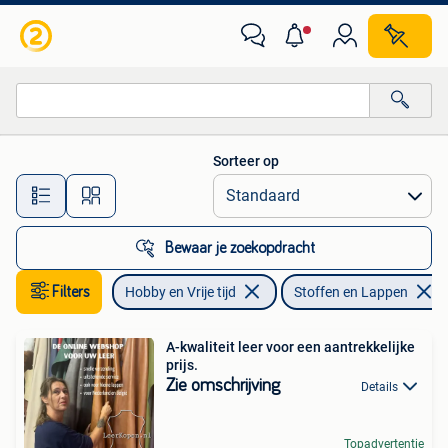
Stoffen en Lappen
Sorteer op
Alle afstanden…
Bewaar je zoekopdracht
Filters
Hobby en Vrije tijd
Stoffen en Lappen
A-kwaliteit leer voor een aantrekkelijke
prijs.
Zie omschrijving
Details
Topadvertentie