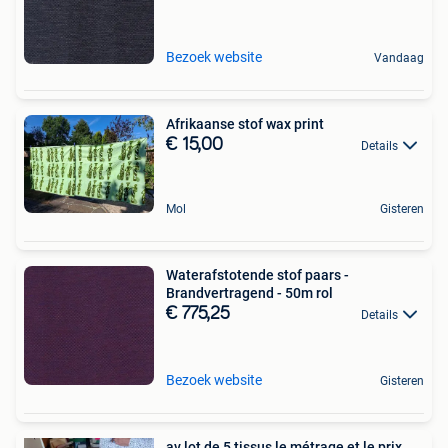
Bezoek website
Vandaag
Afrikaanse stof wax print
€ 15,00
Details
Mol
Gisteren
Waterafstotende stof paars -
Brandvertragend - 50m rol
€ 775,25
Details
Bezoek website
Gisteren
av lot de 5 tissus le métrage et le prix