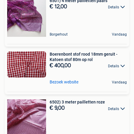
6501) 4 meter pailletten paars
€ 12,00
Details
Borgerhout
Vandaag
Boerenbont stof rood 18mm geruit -
Katoen stof 80m op rol
€ 400,00
Details
Bezoek website
Vandaag
6502) 3 meter pailletten roze
€ 9,00
Details