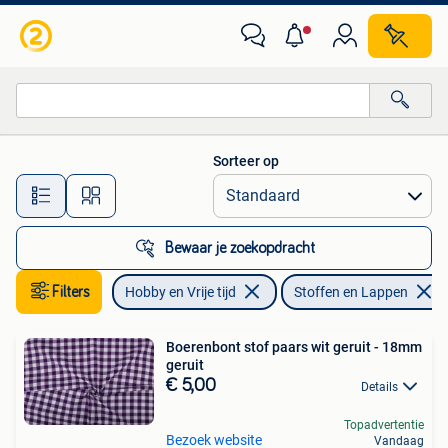
Stoffen en Lappen
Sorteer op
Alle afstanden…
Bewaar je zoekopdracht
Filters
Hobby en Vrije tijd
Stoffen en Lappen
Boerenbont stof paars wit geruit - 18mm
geruit
€ 5,00
Details
Topadvertentie
Bezoek website
Vandaag