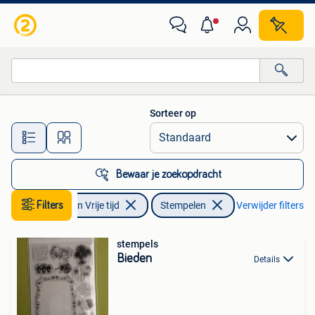
Stempelen
Sorteer op
Alle afstanden…
Bewaar je zoekopdracht
Filters
Hobby en Vrije tijd
Stempelen
Verwijder filters
stempels
Bieden
Details