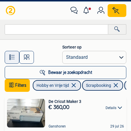
Scrapbooking
Sorteer op
Alle afstanden…
Bewaar je zoekopdracht
Filters
Hobby en Vrije tijd
Scrapbooking
C
De Cricut Maker 3
€ 360,00
Details
Ganshoren
29 jul 26