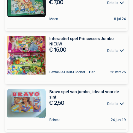
€ 7,00
Details
Moen
8 jul 24
Interactief spel Princesses Jumbo
NIEUW
€ 15,00
Details
Fexhe-Le-Haut-Clocher + Partie De Momalle
26 mrt 26
Bravo spel van jumbo , ideaal voor de
sint
€ 2,50
Details
Belsele
24 jun 19