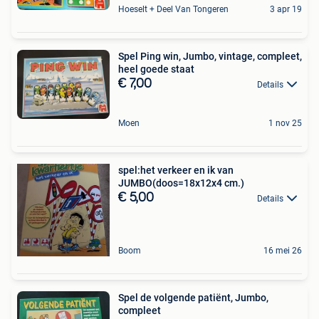
Hoeselt + Deel Van Tongeren
3 apr 19
Spel Ping win, Jumbo, vintage, compleet,
heel goede staat
€ 7,00
Details
Moen
1 nov 25
spel:het verkeer en ik van
JUMBO(doos=18x12x4 cm.)
€ 5,00
Details
Boom
16 mei 26
Spel de volgende patiënt, Jumbo,
compleet