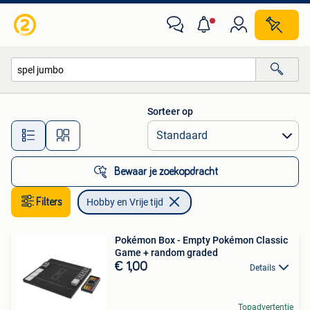
Hobby en Vrije tijd
Sorteer op
Alle afstanden…
Bewaar je zoekopdracht
Filters
Hobby en Vrije tijd
Pokémon Box - Empty Pokémon Classic
Game + random graded
€ 1,00
Details
Topadvertentie