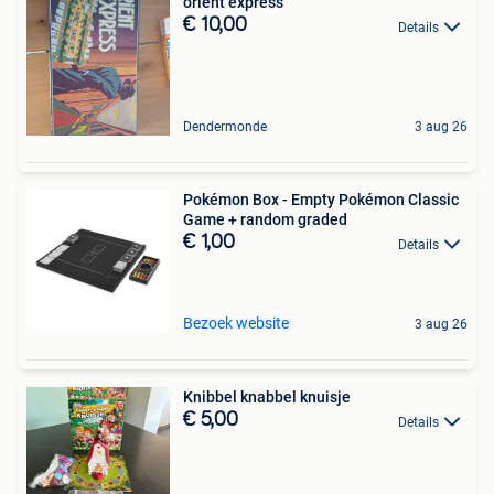
orient express
€ 10,00
Details
Dendermonde
3 aug 26
Pokémon Box - Empty Pokémon Classic
Game + random graded
€ 1,00
Details
Bezoek website
3 aug 26
Knibbel knabbel knuisje
€ 5,00
Details