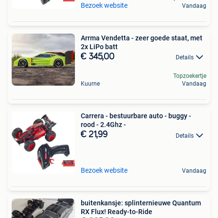
Bezoek website
Vandaag
Arrma Vendetta - zeer goede staat, met
2x LiPo batt
€ 345,00
Details
Topzoekertje
Kuurne
Vandaag
Carrera - bestuurbare auto - buggy -
rood - 2.4Ghz -
€ 21,99
Details
Bezoek website
Vandaag
buitenkansje: splinternieuwe Quantum
RX Flux! Ready-to-Ride