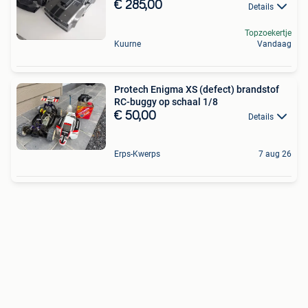
€ 285,00
Details
Topzoekertje
Kuurne
Vandaag
Protech Enigma XS (defect) brandstof
RC-buggy op schaal 1/8
€ 50,00
Details
Erps-Kwerps
7 aug 26