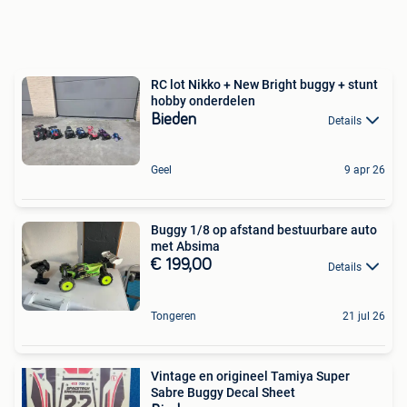
RC lot Nikko + New Bright buggy + stunt
hobby onderdelen
Bieden
Details
Geel
9 apr 26
Buggy 1/8 op afstand bestuurbare auto
met Absima
€ 199,00
Details
Tongeren
21 jul 26
Vintage en origineel Tamiya Super
Sabre Buggy Decal Sheet