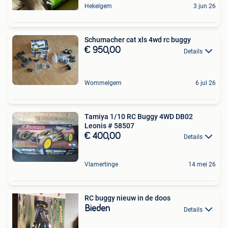
Hekelgem
3 jun 26
Schumacher cat xls 4wd rc buggy
€ 950,00
Details
Wommelgem
6 jul 26
Tamiya 1/10 RC Buggy 4WD DB02
Leonis # 58507
€ 400,00
Details
Vlamertinge
14 mei 26
RC buggy nieuw in de doos
Bieden
Details