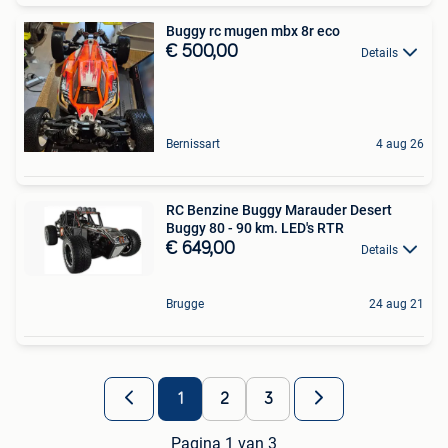
Buggy rc mugen mbx 8r eco
€ 500,00
Details
Bernissart
4 aug 26
RC Benzine Buggy Marauder Desert
Buggy 80 - 90 km. LED's RTR
€ 649,00
Details
Brugge
24 aug 21
1
2
3
Pagina 1 van 3