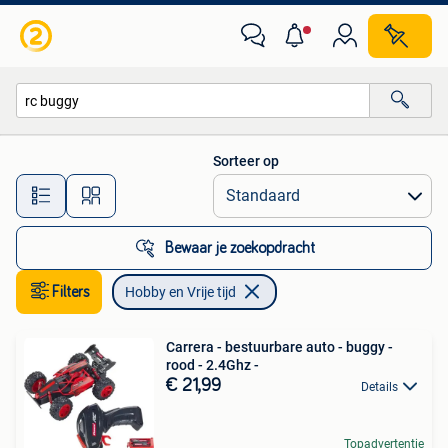
Hobby en Vrije tijd
Sorteer op
Alle afstanden…
Bewaar je zoekopdracht
Filters
Hobby en Vrije tijd
Carrera - bestuurbare auto - buggy -
rood - 2.4Ghz -
€ 21,99
Details
Topadvertentie