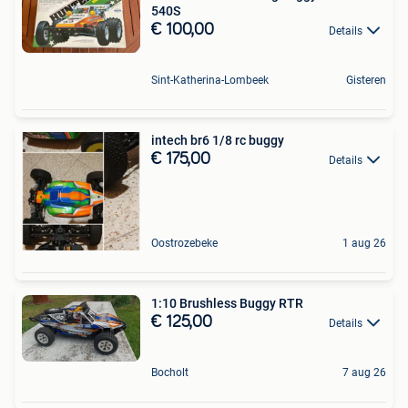
540S
€ 100,00
Details
Sint-Katherina-Lombeek
Gisteren
intech br6 1/8 rc buggy
€ 175,00
Details
Oostrozebeke
1 aug 26
1:10 Brushless Buggy RTR
€ 125,00
Details
Bocholt
7 aug 26