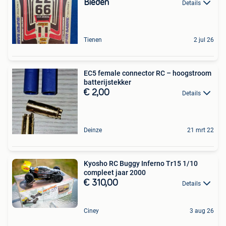
Bieden
Details
Tienen
2 jul 26
EC5 female connector RC – hoogstroom
batterijstekker
€ 2,00
Details
Deinze
21 mrt 22
Kyosho RC Buggy Inferno Tr15 1/10
compleet jaar 2000
€ 310,00
Details
Ciney
3 aug 26