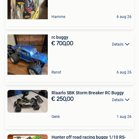
Hamme
6 aug 26
rc buggy
€ 700,00
Details
Ranst
6 aug 26
Rlaarlo SBK Storm Breaker RC Buggy
€ 250,00
Details
Genk
1 aug 26
Hunter off road racing buggy 1/10 RS-