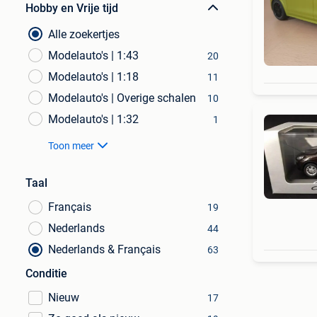
Hobby en Vrije tijd
Alle zoekertjes
Modelauto's | 1:43
20
Modelauto's | 1:18
11
Modelauto's | Overige schalen
10
Modelauto's | 1:32
1
Toon meer
Taal
Français
19
Nederlands
44
Nederlands & Français
63
Conditie
Nieuw
17