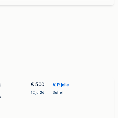
€ 5,00
V. P. jelle
4
12 jul 26
Duffel
y