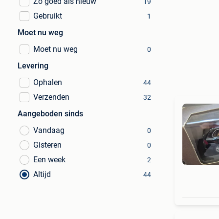
Zo goed als nieuw
19
Gebruikt
1
Moet nu weg
Moet nu weg
0
Levering
Ophalen
44
Verzenden
32
Aangeboden sinds
Vandaag
0
Gisteren
0
Een week
2
Altijd
44