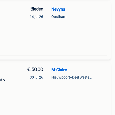
Bieden
Nevyna
14 jul 26
Oostham
€ 50,00
M-Claire
30 jul 26
Nieuwpoort+Deel Westende
rd op