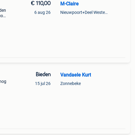
€ 110,00
M-Claire
den
6 aug 26
Nieuwpoort+Deel Westende
co
Bieden
Vandaele Kurt
 nog
15 jul 26
Zonnebeke