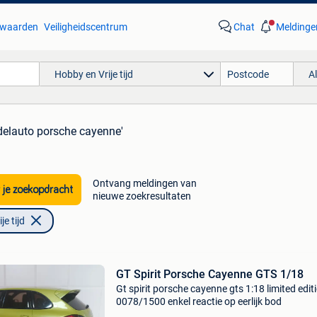
waarden
Veiligheidscentrum
Chat
Meldinge
Hobby en Vrije tijd
A
delauto porsche cayenne'
Ontvang meldingen van
 je zoekopdracht
nieuwe zoekresultaten
e tijd
GT Spirit Porsche Cayenne GTS 1/18
Gt spirit porsche cayenne gts 1:18 limited edit
0078/1500 enkel reactie op eerlijk bod