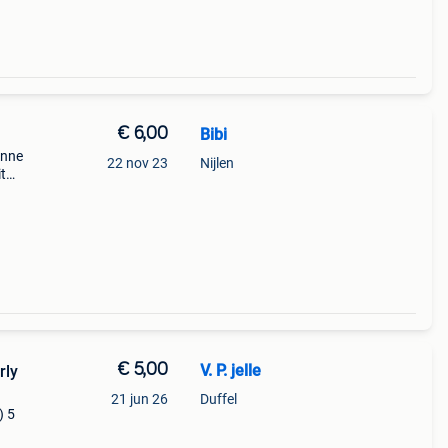
€ 6,00
Bibi
enne
22 nov 23
Nijlen
it
elen
€ 5,00
V. P. jelle
rly
21 jun 26
Duffel
) 5