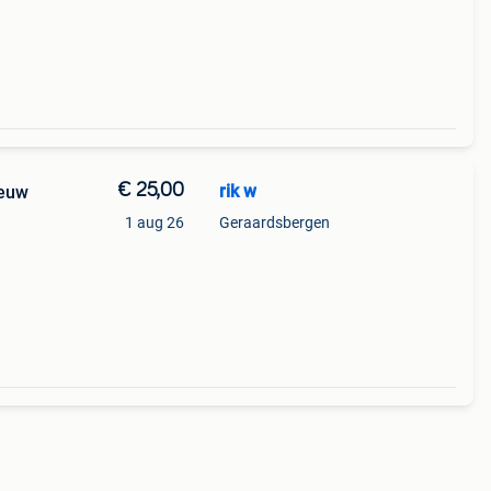
€ 25,00
rik w
ieuw
1 aug 26
Geraardsbergen