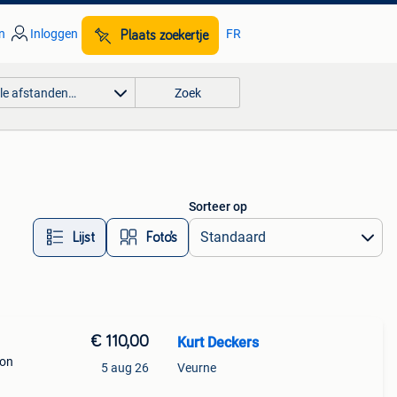
n
Inloggen
FR
Plaats zoekertje
lle afstanden…
Zoek
Sorteer op
Lijst
Foto’s
€ 110,00
Kurt Deckers
ion
5 aug 26
Veurne