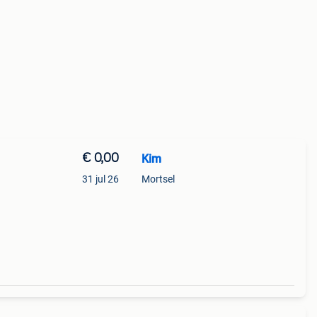
€ 0,00
Kim
31 jul 26
Mortsel