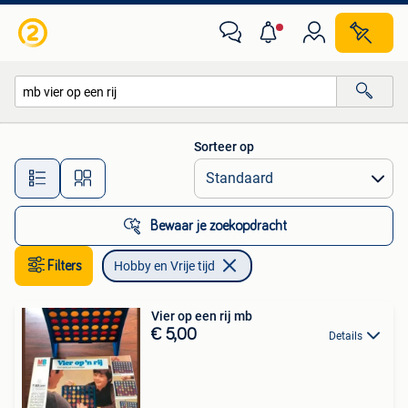
Hobby en Vrije tijd
Sorteer op
Alle afstanden…
Bewaar je zoekopdracht
Filters
Hobby en Vrije tijd
Vier op een rij mb
€ 5,00
Details