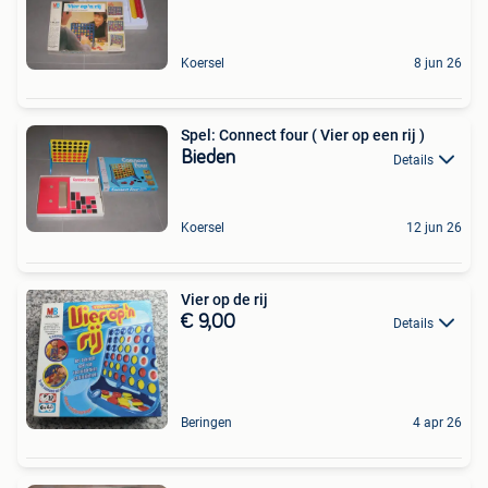
Koersel
8 jun 26
Spel: Connect four ( Vier op een rij )
Bieden
Details
Koersel
12 jun 26
Vier op de rij
€ 9,00
Details
Beringen
4 apr 26