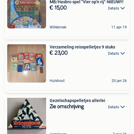
MB/Hasbro spel "Vier op'n rij"-NIEUW!!!
€ 15,00
Details
Willebroek
11 apr 19
Verzameling reisspelletjes 9 stuks
€ 23,00
Details
Hulshout
20 jan 26
Gezelschapspelletjes allerlei
Zie omschrijving
Details