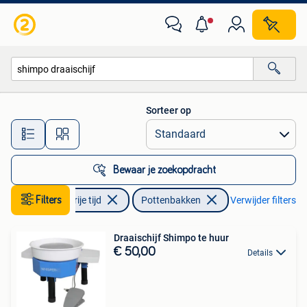
Pottenbakken
Sorteer op
Alle afstanden…
Bewaar je zoekopdracht
Hobby en Vrije tijd
Filters
Pottenbakken
Verwijder filters
Draaischijf Shimpo te huur
€ 50,00
Details