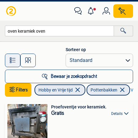
Pottenbakken
Sorteer op
Alle afstanden…
Bewaar je zoekopdracht
Filters
Hobby en Vrije tijd
Pottenbakken
Verw
Proefoventje voor keramiek.
Gratis
Details