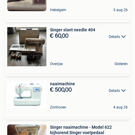
Hekelgem
3 aug 26
Singer slant needle 404
€ 60,00
Details
Overijse
Gisteren
naaimachine
€ 500,00
Details
Zonhoven
4 aug 26
Singer naaimachine - Model 622
bijhorend Singer voetpedaal