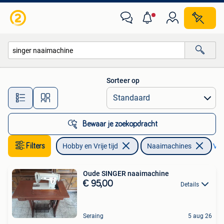
Naaimachines en Toebehoren
Sorteer op
Alle afstanden…
Bewaar je zoekopdracht
Filters
Hobby en Vrije tijd
Naaimachines
Ver
Oude SINGER naaimachine
€ 95,00
Details
Seraing
5 aug 26