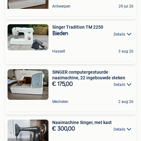
Antwerpen
29 jul 26
Singer Tradition TM 2250
Bieden
Details
Hasselt
3 aug 26
SINGER computergestuurde
naaimachine, 22 ingebouwde steken
€ 175,00
Details
Mechelen
2 aug 26
Naaimachine Singer, met kast
€ 300,00
Details