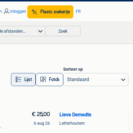
n
Inloggen
FR
Plaats zoekertje
lle afstanden…
Zoek
Sorteer op
Lijst
Foto’s
€ 25,00
Lieve Demedts
6 aug 26
Letterhoutem
geen