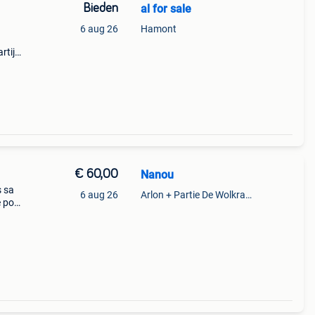
Bieden
al for sale
6 aug 26
Hamont
rtij
€ 60,00
Nanou
s sa
6 aug 26
Arlon + Partie De Wolkrange
e pour