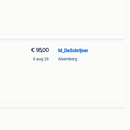
€ 95,00
M_DeSchrijver
6 aug 26
Alsemberg
fer.
g in