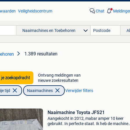
waarden
Veiligheidscentrum
Chat
Meldinge
Naaimachines en Toebehoren
A
1.389 resultaten
ehoren
Ontvang meldingen van
 je zoekopdracht
nieuwe zoekresultaten
e tijd
Naaimachines
Verwijder filters
Naaimachine Toyota JFS21
Aangekocht in 2012, mabar amper 10 keer
gebruikt. In perfecte staat. Ik heb de machine
maximaal 10 keer gebruikt en ik heb duidelijk 