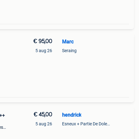
€ 95,00
Marc
5 aug 26
Seraing
€ 45,00
hendrick
++
5 aug 26
Esneux + Partie De Dolembreux
es