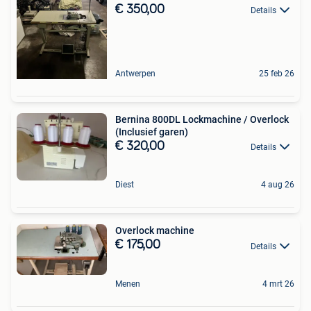
€ 350,00
Details
Antwerpen
25 feb 26
Bernina 800DL Lockmachine / Overlock
(Inclusief garen)
€ 320,00
Details
Diest
4 aug 26
Overlock machine
€ 175,00
Details
Menen
4 mrt 26