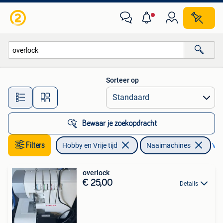
Naaimachines en Toebehoren
Sorteer op
Alle afstanden…
Bewaar je zoekopdracht
Filters
Hobby en Vrije tijd
Naaimachines
Ver
overlock
€ 25,00
Details