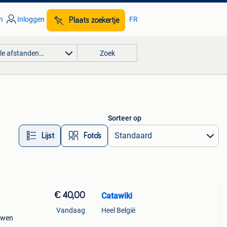
n
Inloggen
FR
Plaats zoekertje
lle afstanden…
Zoek
Sorteer op
Lijst
Foto’s
€ 40,00
Catawiki
Vandaag
Heel België
ouwen