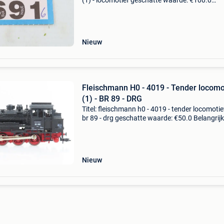
(1) - locomotief geschatte waarde: €100.0
Belangrijk: winnende biedingen zijn exclusief 
koperbescherming + €3 fleischmann h0 6475 
locom
Nieuw
Fleischmann H0 - 4019 - Tender locomo
(1) - BR 89 - DRG
Titel: fleischmann h0 - 4019 - tender locomotief
br 89 - drg geschatte waarde: €50.0 Belangrijk
winnende biedingen zijn exclusief 9%
koperbescherming + €3 fleischmann h0 - 4019
tend
Nieuw