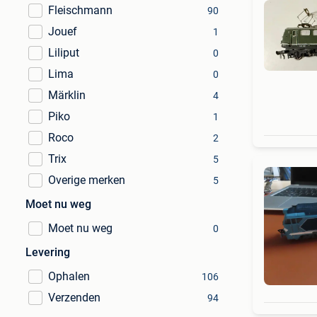
Fleischmann
90
Jouef
1
Liliput
0
Lima
0
Märklin
4
Piko
1
Roco
2
Trix
5
Overige merken
5
Moet nu weg
Moet nu weg
0
Levering
Ophalen
106
Verzenden
94