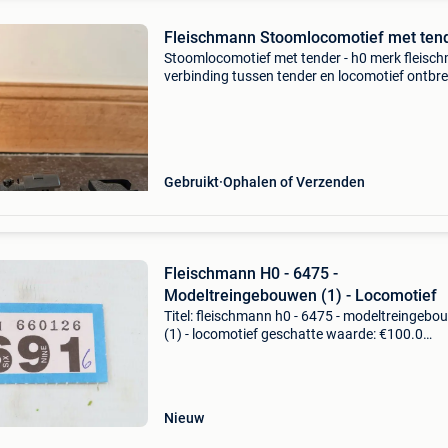
Fleischmann Stoomlocomotief met ten
Stoomlocomotief met tender - h0 merk fleisc
verbinding tussen tender en locomotief ontbre
Gebruikt
Ophalen of Verzenden
Fleischmann H0 - 6475 -
Modeltreingebouwen (1) - Locomotief
Titel: fleischmann h0 - 6475 - modeltreingeb
(1) - locomotief geschatte waarde: €100.0
Belangrijk: winnende biedingen zijn exclusief 
koperbescherming + €3 fleischmann h0 6475 
locom
Nieuw