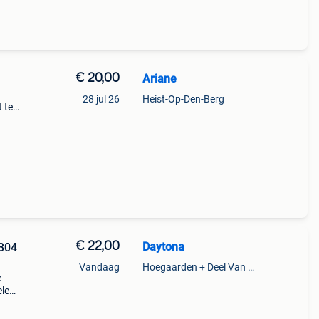
€ 20,00
Ariane
28 jul 26
Heist-Op-Den-Berg
 te
€ 22,00
Daytona
304
Vandaag
Hoegaarden + Deel Van Kumtich + Deel Van Tienen
e
ele