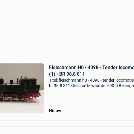
Fleischmann H0 - 4098 - Tender locomo
(1) - BR 98.8 811
Titel: fleischmann h0 - 4098 - tender locomotief
br 98.8 811 Geschatte waarde: €90.0 Belangri
winnende biedingen zijn exclusief 9%
koperbescherming + €3 de locomotief is een li
Nieuw