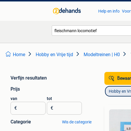
Help en info
Voor
Home
Hobby en Vrije tijd
Modeltreinen | H0
Verfijn resultaten
Bewaar
Prijs
Hobby en Vrij
van
tot
€
€
Categorie
Wis de categorie