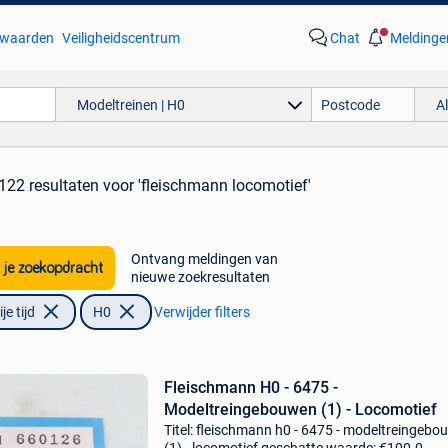
waarden
Veiligheidscentrum
Chat
Meldinge
Modeltreinen | H0
A
122 resultaten
voor 'fleischmann locomotief'
Ontvang meldingen van
 je zoekopdracht
nieuwe zoekresultaten
e tijd
H0
Verwijder filters
Fleischmann H0 - 6475 -
Modeltreingebouwen (1) - Locomotief
Titel: fleischmann h0 - 6475 - modeltreingeb