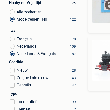
Hobby en Vrije tijd
Alle zoekertjes
Modeltreinen | H0
122
Taal
Français
78
Nederlands
109
Nederlands & Français
187
Conditie
Nieuw
28
Zo goed als nieuw
43
Gebruikt
47
Type
Locomotief
99
Treinset
7