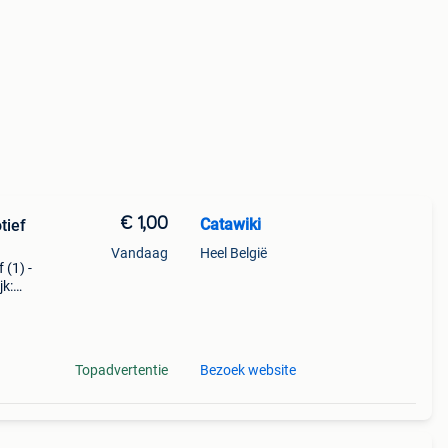
€ 1,00
Catawiki
tief
Vandaag
Heel België
 (1) -
jk:
cht g
Topadvertentie
Bezoek website