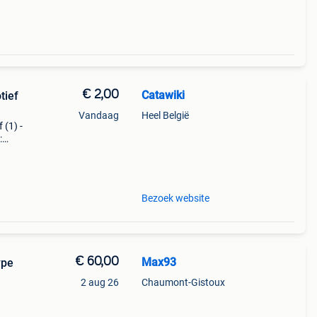
€ 2,00
Catawiki
tief
Vandaag
Heel België
 (1) -
:
 -
Bezoek website
€ 60,00
Max93
ype
2 aug 26
Chaumont-Gistoux