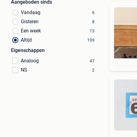
Aangeboden sinds
Vandaag
6
Gisteren
8
Een week
13
Altijd
109
Eigenschappen
Analoog
47
NS
2