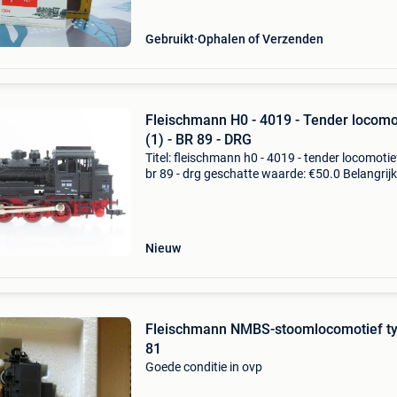
Gebruikt
Ophalen of Verzenden
Fleischmann H0 - 4019 - Tender locomo
(1) - BR 89 - DRG
Titel: fleischmann h0 - 4019 - tender locomotief
br 89 - drg geschatte waarde: €50.0 Belangrijk
winnende biedingen zijn exclusief 9%
koperbescherming + €3 fleischmann h0 - 4019
tend
Nieuw
Fleischmann NMBS-stoomlocomotief t
81
Goede conditie in ovp