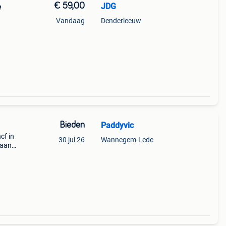
€ 59,00
JDG
e
Vandaag
Denderleeuw
Bieden
Paddyvic
1
cf in
30 jul 26
Wannegem-Lede
baan