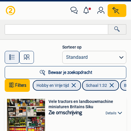
Modelauto's | 1:32
Sorteer op
Alle afstanden…
Bewaar je zoekopdracht
Filters
Hobby en Vrije tijd
Schaal 1:32
Brit
Vele tractors en landbouwmachine
miniaturen Britains Siku
Zie omschrijving
Details