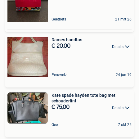
Geetbets
21 mrt 26
Dames handtas
€ 20,00
Details
Peruwelz
24 jun 19
Kate spade hayden tote bag met
schouderlint
€ 75,00
Details
Geel
7 okt 25