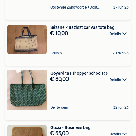
Oostende Zandvoorde +Oostende
27 jun 25
Sézane x Baziszt canvas tote bag
€ 10,00
Details
Leuven
20 dec 25
Goyard tas shopper schooltas
€ 60,00
Details
Dentergem
22 jun 26
Gucci - Business bag
€ 65,00
Details