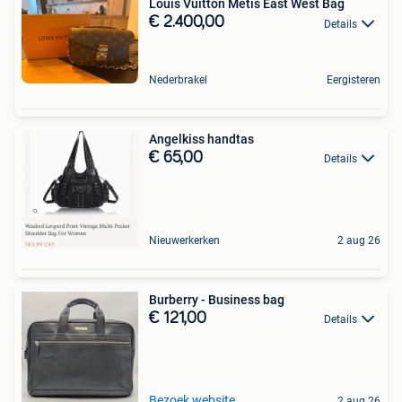
Louis Vuitton Metis East West Bag
€ 2.400,00
Details
Nederbrakel
Eergisteren
Angelkiss handtas
€ 65,00
Details
Nieuwerkerken
2 aug 26
Burberry - Business bag
€ 121,00
Details
Bezoek website
2 aug 26