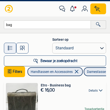
Tassen | Damestassen
Sorteer op
Alle afstanden…
Bewaar je zoekopdracht
Filters
Handtassen en Accessoires
Damestassen
Etro - Business bag
€ 16,00
Details
Topadvertentie