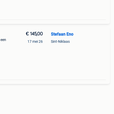
€ 145,00
Stefaan Eno
 een
17 mei 26
Sint-Niklaas
etsen
erkte