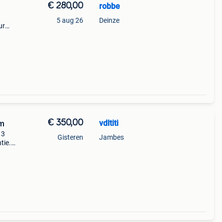
€ 280,00
robbe
5 aug 26
Deinze
ur
€ 350,00
vdltiti
mm
 3
Gisteren
Jambes
ie.je