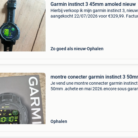
Garmin instinct 3 45mm amoled nieuw
Hierbij verkoop ik mijn garmin instinct 3, nieuw
aangekocht 22/07/2026 voor €329,99. Factu
aanwezig, maar 2 dagen aan gehad
Zo goed als nieuw
Ophalen
montre conecter garmin instinct 3 50
Je vend une montre connecter garmin instinct
50mm .achete en mai 2026.encore sous garant
la vend car il ne me conviens pas
Ophalen