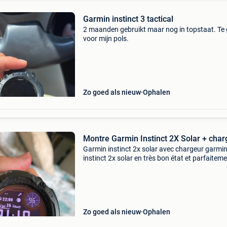
Garmin instinct 3 tactical
2 maanden gebruikt maar nog in topstaat. Te 
voor mijn pols.
Zo goed als nieuw
Ophalen
Montre Garmin Instinct 2X Solar + char
Garmin instinct 2x solar avec chargeur garmi
instinct 2x solar en très bon état et parfaitem
fonctionnelle. Caractéristiques : recharge sola
(solar) gps intégré cardiofréquencemètre (me
de
Zo goed als nieuw
Ophalen