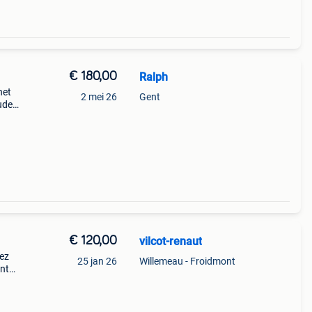
€ 180,00
Ralph
het
2 mei 26
Gent
uden.
kend
s ve
€ 120,00
vilcot-renaut
hez
25 jan 26
Willemeau - Froidmont
ent