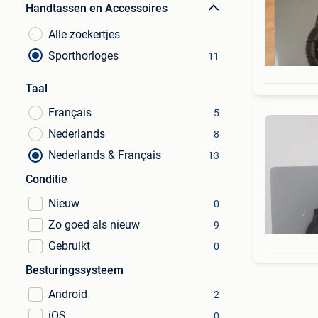
Handtassen en Accessoires
Alle zoekertjes
Sporthorloges
11
Taal
Français
5
Nederlands
8
Nederlands & Français
13
Conditie
Nieuw
0
Zo goed als nieuw
9
Gebruikt
0
Besturingssysteem
Android
2
iOS
0