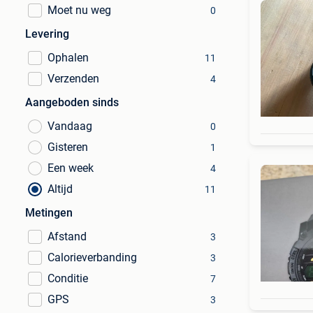
Moet nu weg
0
Levering
Ophalen
11
Verzenden
4
Aangeboden sinds
Vandaag
0
Gisteren
1
Een week
4
Altijd
11
Metingen
Afstand
3
Calorieverbanding
3
Conditie
7
GPS
3