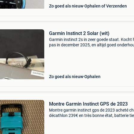
Zo goed als nieuw
Ophalen of Verzenden
Garmin Instinct 2 Solar (wit)
Garmin instinct 2s in zeer goede staat. Kocht 
pas in december 2025, en altijd goed onderho
Werkt perfect, de batterij is nog steeds uitste
en gaat gemakkelijk meerdere dagen mee (zelf
Zo goed als nieuw
Ophalen
Montre Garmin Instinct GPS de 2023
Montre garmin instinct gps de 2023 acheté c
décathlon 239€ en très bonne état, batterie ti
plus d’une semaine et moins suivant activité
sportive (normal !!!) Je mets avec 1 nouveau
bracelet