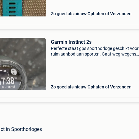
Zo goed als nieuw
Ophalen of Verzenden
Garmin Instinct 2s
Perfecte staat gps sporthorloge geschikt voor
ruim aanbod aan sporten. Gaat weg wegens
aankoop nieuwer model. Vooral gebruikt bij fi
en wandelen. 2 Jaar oud. Behuizing van verst
polymere
Zo goed als nieuw
Ophalen of Verzenden
nct in Sporthorloges