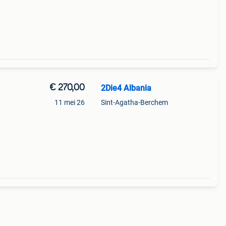
€ 270,00
2Die4 Albania
11 mei 26
Sint-Agatha-Berchem