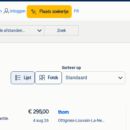
n
Inloggen
FR
Plaats zoekertje
lle afstanden…
Zoek
Sorteer op
Lijst
Foto’s
€ 295,00
thom
antie.
4 aug 26
Ottignies-Louvain-La-Neuve