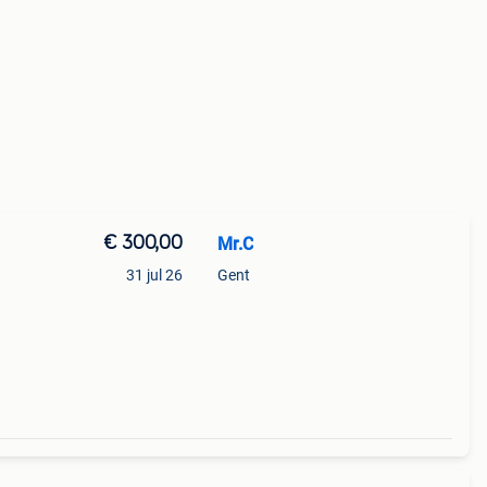
€ 300,00
Mr.C
31 jul 26
Gent