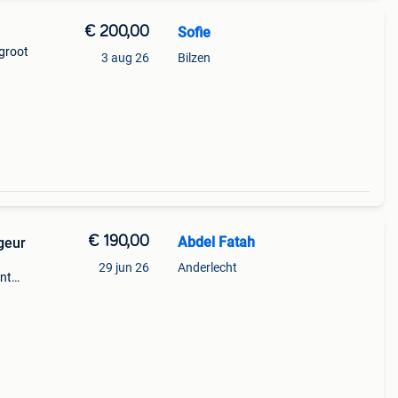
€ 200,00
Sofie
groot
3 aug 26
Bilzen
€ 190,00
Abdel Fatah
geur
n
29 jun 26
Anderlecht
ent
ire
sure