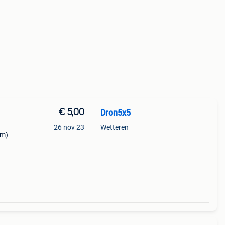
€ 5,00
Dron5x5
26 nov 23
Wetteren
mm)