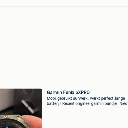
Garmin Fenix 6XPRO
Mooi, gebruikt uurwerk , werkt perfect ,lange
batterij ! Recent origineel garmin bandje ! Nie
beschermring , wegens aanschaf nieuwe garm
altijd zeer tevreden van geweest ! Alle sporten,
muziek