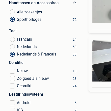
Handtassen en Accessoires
Alle zoekertjes
Sporthorloges
72
Taal
Français
24
Nederlands
59
Nederlands & Français
83
Conditie
Nieuw
13
Zo goed als nieuw
23
Gebruikt
24
Besturingssysteem
Android
5
iOS
2