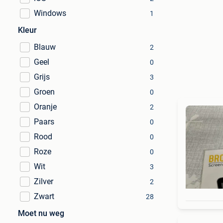
Windows
1
Kleur
Blauw
2
Geel
0
Grijs
3
Groen
0
Oranje
2
Paars
0
Rood
0
Roze
0
Wit
3
Zilver
2
Zwart
28
Moet nu weg