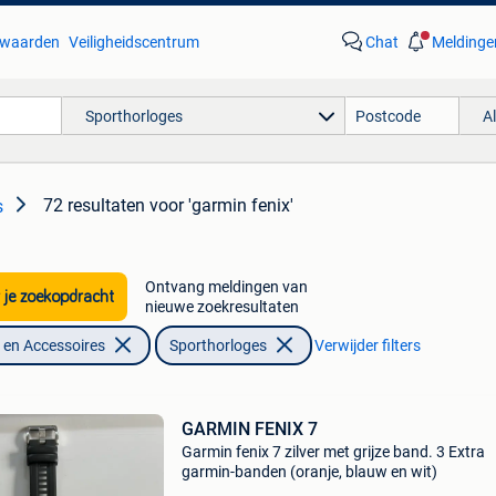
waarden
Veiligheidscentrum
Chat
Meldinge
Sporthorloges
A
72 resultaten
voor 'garmin fenix'
s
Ontvang meldingen van
 je zoekopdracht
nieuwe zoekresultaten
en Accessoires
Sporthorloges
Verwijder filters
GARMIN FENIX 7
Garmin fenix 7 zilver met grijze band. 3 Extra
garmin-banden (oranje, blauw en wit)