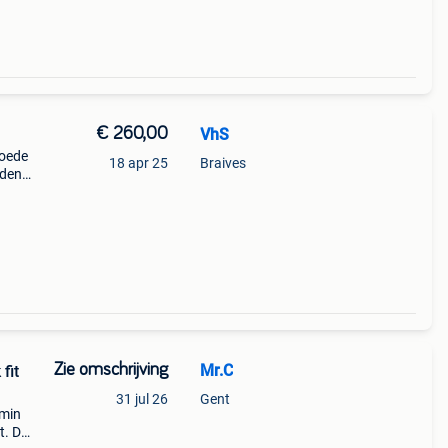
€ 260,00
VhS
goede
18 apr 25
Braives
nden
ls
Zie omschrijving
Mr.C
fit
31 jul 26
Gent
rmin
t. De