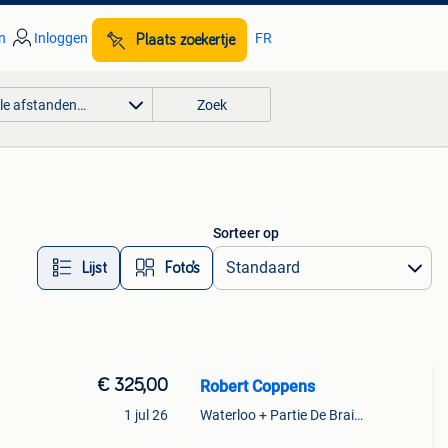
n
Inloggen
FR
Plaats zoekertje
lle afstanden…
Zoek
Sorteer op
Lijst
Foto’s
€ 325,00
Robert Coppens
1 jul 26
Waterloo + Partie De Braine-L'Alleud, De Ohain