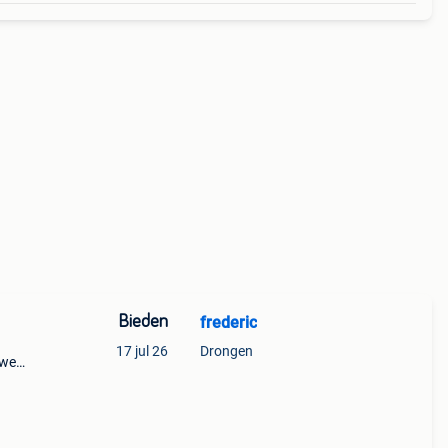
Bieden
frederic
17 jul 26
Drongen
uwe
in ,