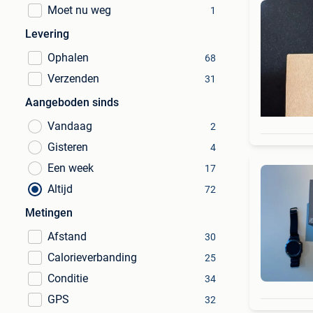
Moet nu weg
1
Levering
Ophalen
68
Verzenden
31
Aangeboden sinds
Vandaag
2
Gisteren
4
Een week
17
Altijd
72
Metingen
Afstand
30
Calorieverbanding
25
Conditie
34
GPS
32