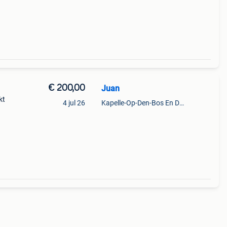
€ 200,00
Juan
kt
4 jul 26
Kapelle-Op-Den-Bos En Deel Van Zemst