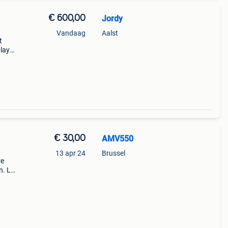
€ 600,00
Jordy
Vandaag
Aalst
t
lay
an
n
€ 30,00
AMV550
13 apr 24
Brussel
re
. Let
iet
De