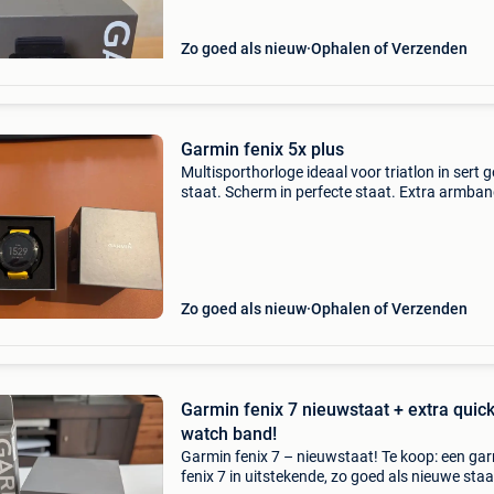
Zo goed als nieuw
Ophalen of Verzenden
Garmin fenix 5x plus
Multisporthorloge ideaal voor triatlon in sert 
staat. Scherm in perfecte staat. Extra armba
inbegrepen (sommige zijn beschadigd als je po
even dik is als de mijne)
Zo goed als nieuw
Ophalen of Verzenden
Garmin fenix 7 nieuwstaat + extra quick 
watch band!
Garmin fenix 7 – nieuwstaat! Te koop: een ga
fenix 7 in uitstekende, zo goed als nieuwe staa