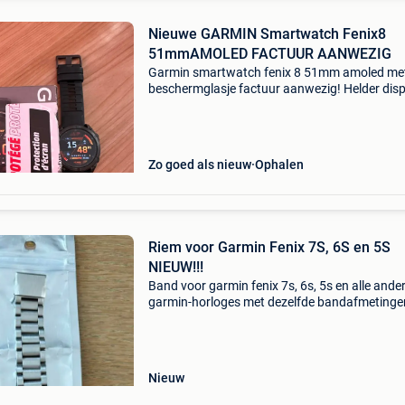
Nieuwe GARMIN Smartwatch Fenix8
51mmAMOLED FACTUUR AANWEZIG
Garmin smartwatch fenix 8 51mm amoled me
beschermglasje factuur aanwezig! Helder disp
en robuust ontwerp: de fēnix® 8 is voorzien v
een 1,4″ amoled-scherm met een roestvrijstale
rand en een ing
Zo goed als nieuw
Ophalen
Riem voor Garmin Fenix 7S, 6S en 5S
NIEUW!!!
Band voor garmin fenix 7s, 6s, 5s en alle ande
garmin-horloges met dezelfde bandafmetingen
op, het is voor de s (small) versies, dus het is n
compatibel met de „normale” en de x-versies. 
Nieuw