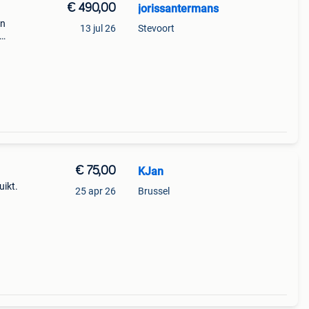
€ 490,00
jorissantermans
in
13 jul 26
Stevoort
€ 75,00
KJan
uikt.
25 apr 26
Brussel