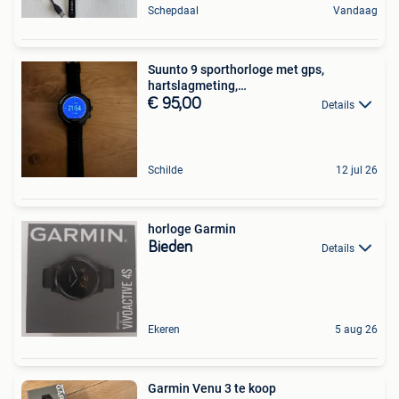
Schepdaal
Vandaag
Suunto 9 sporthorloge met gps,
hartslagmeting,…
€ 95,00
Details
Schilde
12 jul 26
horloge Garmin
Bieden
Details
Ekeren
5 aug 26
Garmin Venu 3 te koop