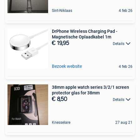
Sint-Niklaas
4 feb 26
DrPhone Wireless Charging Pad -
Magnetische Oplaadkabel 1m
€ 19,95
Details
Bezoek website
4 feb 26
38mm apple watch series 3/2/1 screen
protector glas for 38mm
€ 8,50
Details
Knesselare
27 aug 21