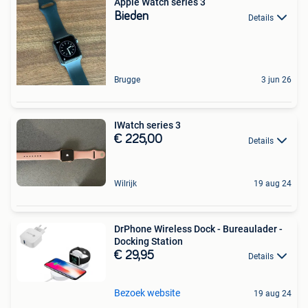
Apple Watch series 3
Bieden
Details
Brugge
3 jun 26
IWatch series 3
€ 225,00
Details
Wilrijk
19 aug 24
DrPhone Wireless Dock - Bureaulader -
Docking Station
€ 29,95
Details
Bezoek website
19 aug 24