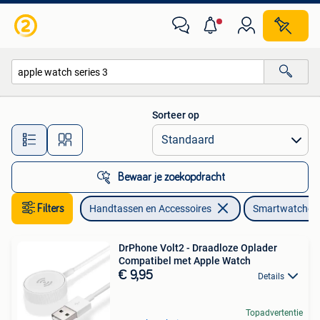
Smartwatches
Sorteer op
Alle afstanden…
Bewaar je zoekopdracht
Filters
Handtassen en Accessoires
Smartwatches
DrPhone Volt2 - Draadloze Oplader
Compatibel met Apple Watch
€ 9,95
Details
Topadvertentie