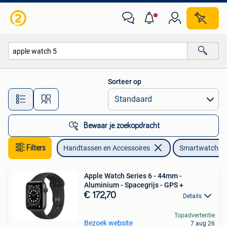
Smartwatches
Sorteer op
Alle afstanden…
Bewaar je zoekopdracht
Filters
Handtassen en Accessoires
Smartwatches
Apple Watch Series 6 - 44mm -
Aluminium - Spacegrijs - GPS +
€ 172,70
Details
Topadvertentie
Bezoek website
7 aug 26