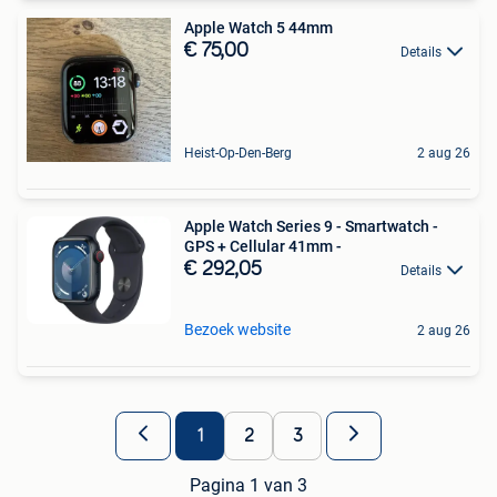
Apple Watch 5 44mm
€ 75,00
Details
Heist-Op-Den-Berg
2 aug 26
Apple Watch Series 9 - Smartwatch -
GPS + Cellular 41mm -
€ 292,05
Details
Bezoek website
2 aug 26
1
2
3
Pagina 1 van 3