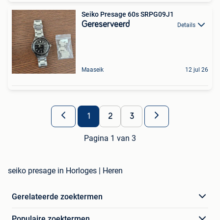
Seiko Presage 60s SRPG09J1
Gereserveerd
Details
Maaseik
12 jul 26
1
2
3
Pagina 1 van 3
seiko presage in Horloges | Heren
Gerelateerde zoektermen
Populaire zoektermen