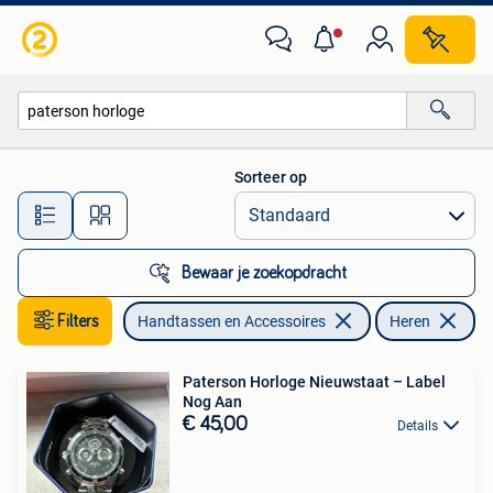
Horloges | Heren
Sorteer op
Alle afstanden…
Bewaar je zoekopdracht
Filters
Handtassen en Accessoires
Heren
Ve
Paterson Horloge Nieuwstaat – Label
Nog Aan
€ 45,00
Details