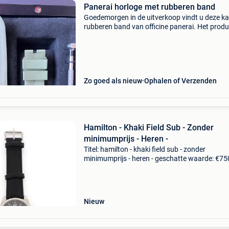
Panerai horloge met rubberen band
Goedemorgen in de uitverkoop vindt u deze ka
rubberen band van officine panerai. Het produ
strikt authentiek en in perfecte staat. Het is
geschikt voor merkmodellen met een kroon va
mm. De
Zo goed als nieuw
Ophalen of Verzenden
Hamilton - Khaki Field Sub - Zonder
minimumprijs - Heren -
Titel: hamilton - khaki field sub - zonder
minimumprijs - heren - geschatte waarde: €75
Belangrijk: winnende biedingen zijn exclusief 
koperbescherming + €3 merk: hamiltonmodel: 
f
Nieuw