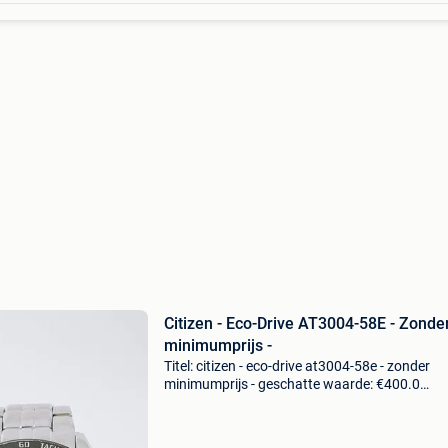
Citizen - Eco-Drive AT3004-58E - Zonde
minimumprijs -
Titel: citizen - eco-drive at3004-58e - zonder
minimumprijs - geschatte waarde: €400.0
Belangrijk: winnende biedingen zijn exclusief 
koperbescherming + €3 titel: citizen collection
dr