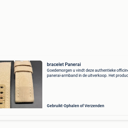
bracelet Panerai
Goedemorgen u vindt deze authentieke officin
panerai-armband in de uitverkoop. Het produc
strikt origineel en in zeer goede staat. Het is
geschikt voor merkhorloges, dus de kroon is 4
mm. Afmeti
Gebruikt
Ophalen of Verzenden