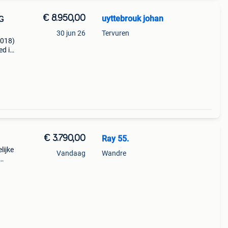
€ 8.950,00
uyttebrouk johan
G
30 jun 26
Tervuren
2018)
ed ik
tech™
fieke
€ 3.790,00
Ray 55.
lijke
Vandaag
Wandre
eb
is op