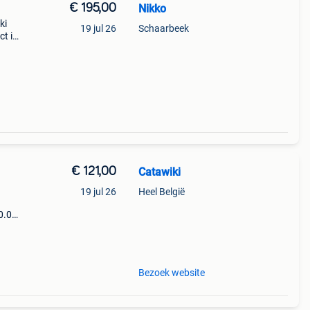
€ 195,00
Nikko
ki
19 jul 26
Schaarbeek
ct is
n 44
€ 121,00
Catawiki
19 jul 26
Heel België
0.0
9%
khaki
Bezoek website