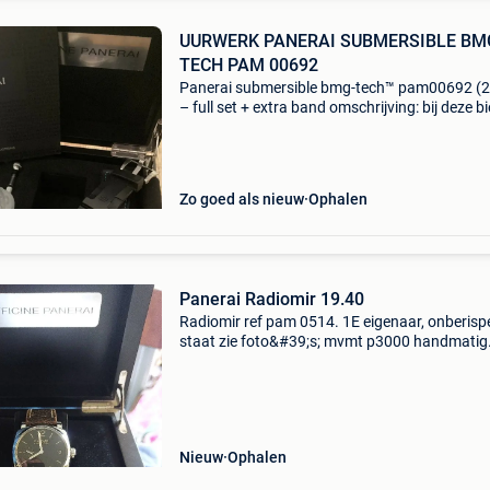
UURWERK PANERAI SUBMERSIBLE BM
TECH PAM 00692
Panerai submersible bmg-tech™ pam00692 (
– full set + extra band omschrijving: bij deze bi
mijn legendarische panerai submersible bmg-
(referentie pam00692) uit 2018 aan. Dit speci
Zo goed als nieuw
Ophalen
Panerai Radiomir 19.40
Radiomir ref pam 0514. 1E eigenaar, onberispe
staat zie foto&#39;s; mvmt p3000 handmatig
opwinden 3 dagen gebruik. Volledige set. Ik h
7500 gekocht bij een officiële dealer. De rating 
Nieuw
Ophalen