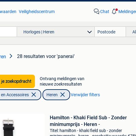
waarden
Veiligheidscentrum
Chat
Meldinge
Horloges | Heren
A
28 resultaten
voor 'panerai'
ren
Ontvang meldingen van
 je zoekopdracht
nieuwe zoekresultaten
en Accessoires
Heren
Verwijder filters
Hamilton - Khaki Field Sub - Zonder
minimumprijs - Heren -
Titel: hamilton - khaki field sub - zonder