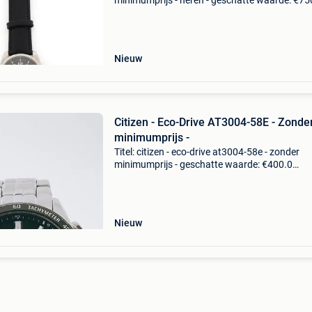
minimumprijs - heren - geschatte waarde: €75
Belangrijk: winnende biedingen zijn exclusief 
koperbescherming + €3 merk: hamiltonmodel: 
f
Nieuw
Citizen - Eco-Drive AT3004-58E - Zonde
minimumprijs -
Titel: citizen - eco-drive at3004-58e - zonder
minimumprijs - geschatte waarde: €400.0
Belangrijk: winnende biedingen zijn exclusief 
koperbescherming + €3 titel: citizen collection
dr
Nieuw