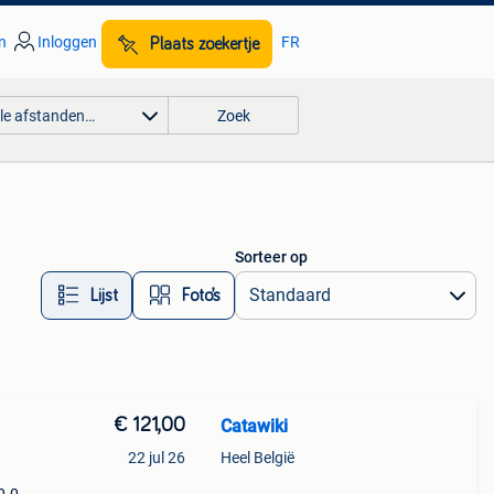
n
Inloggen
FR
Plaats zoekertje
lle afstanden…
Zoek
Sorteer op
Lijst
Foto’s
€ 121,00
Catawiki
22 jul 26
Heel België