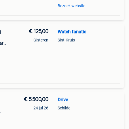
Bezoek website
€ 125,00
Watch fanatic
i
Gisteren
Sint-Kruis
ar
reft
taat
€ 5.500,00
Drive
24 jul 26
Schilde
t
ng