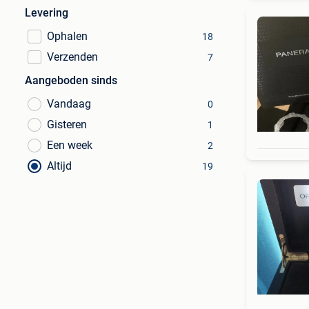
Levering
Ophalen
18
Verzenden
7
Aangeboden sinds
Vandaag
0
Gisteren
1
Een week
2
Altijd
19