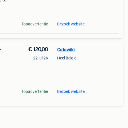
0.0
9%
khaki
Topadvertentie
Bezoek website
€ 120,00
Catawiki
r
22 jul 26
Heel België
9%
 eco-
Topadvertentie
Bezoek website