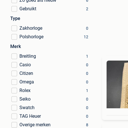
Zo goed als nieuw
6
Gebruikt
2
Type
Zakhorloge
0
Polshorloge
12
Merk
Breitling
1
Casio
0
Citizen
0
Omega
0
Rolex
1
Seiko
0
Swatch
0
TAG Heuer
0
Overige merken
8