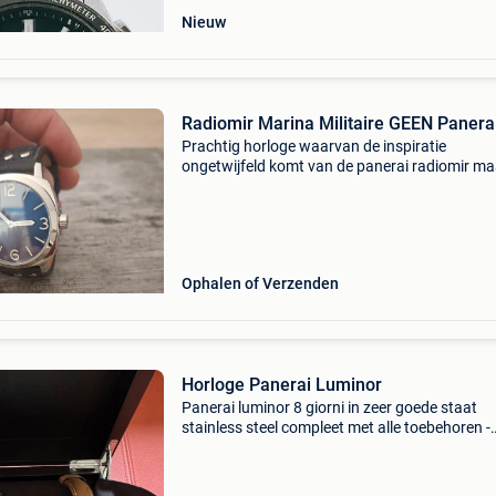
Nieuw
Radiomir Marina Militaire GEEN Panera
Prachtig horloge waarvan de inspiratie
ongetwijfeld komt van de panerai radiomir ma
dan uiteraard voor een fractie van de prijs. Bet
dus geen panerai en is ook geen namaak! Er s
nergens bran
Ophalen of Verzenden
Horloge Panerai Luminor
Panerai luminor 8 giorni in zeer goede staat
stainless steel compleet met alle toebehoren -
ongebruikte rubberband -alcantara bandje me
vlinder sluiting -leder band met normale sluiti