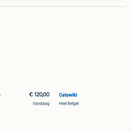
€ 120,00
Catawiki
r
Vandaag
Heel België
9%
 eco-