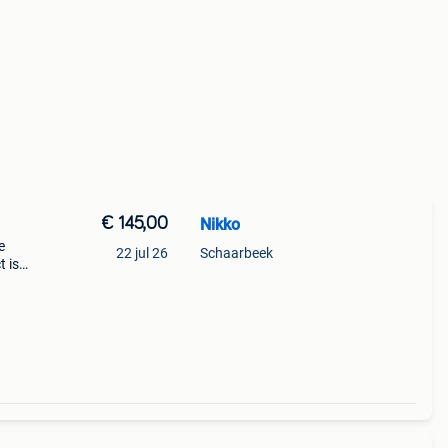
€ 145,00
Nikko
e
22 jul 26
Schaarbeek
t is
4