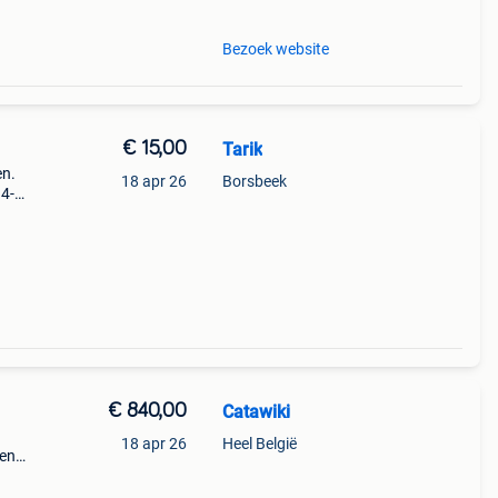
Bezoek website
€ 15,00
Tarik
en.
18 apr 26
Borsbeek
14-
€ 840,00
Catawiki
18 apr 26
Heel België
gen
nkrijk