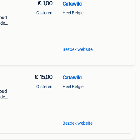
€ 1,00
Catawiki
Gisteren
Heel België
goud
nde
 + €3
Bezoek website
€ 15,00
Catawiki
Gisteren
Heel België
goud
nde
 + €3
Bezoek website