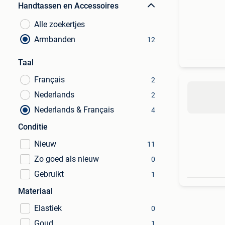
Handtassen en Accessoires
Alle zoekertjes
Armbanden
12
Taal
Français
2
Nederlands
2
Nederlands & Français
4
Conditie
Nieuw
11
Zo goed als nieuw
0
Gebruikt
1
Materiaal
Elastiek
0
Goud
1