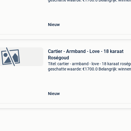
geschatte waarde: €1700.0 Belangrijk: winne
biedingen zijn exclusief 9% koperbescherming
notitiesde meeste sieraden die in onze w
Nieuw
Cartier - Armband - Love - 18 karaat
Roségoud
Titel: cartier - armband - love - 18 karaat rosé
geschatte waarde: €1700.0 Belangrijk: winne
biedingen zijn exclusief 9% koperbescherming
notitiesde meeste sieraden die in onze w
Nieuw