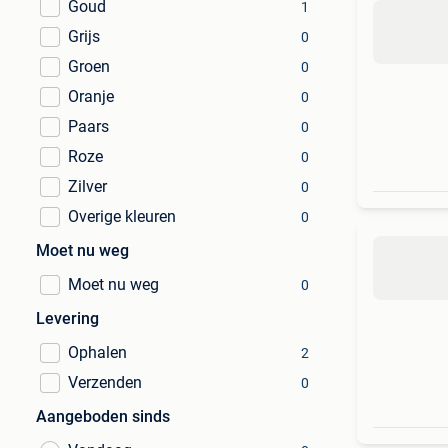
Goud
1
Grijs
0
Groen
0
Oranje
0
Paars
0
Roze
0
Zilver
0
Overige kleuren
0
Moet nu weg
Moet nu weg
0
Levering
Ophalen
2
Verzenden
0
Aangeboden sinds