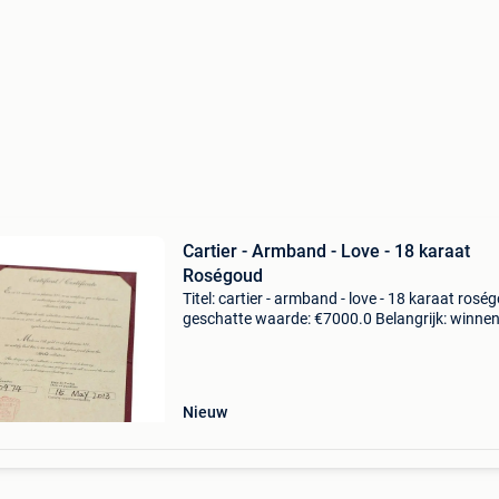
Cartier - Armband - Love - 18 karaat
Roségoud
Titel: cartier - armband - love - 18 karaat rosé
geschatte waarde: €7000.0 Belangrijk: winne
biedingen zijn exclusief 9% koperbescherming
notitiesde meeste sieraden die we verkop
Nieuw