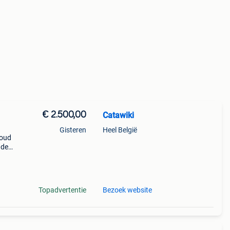
€ 2.500,00
Catawiki
Gisteren
Heel België
goud
nde
 + €3
Topadvertentie
Bezoek website