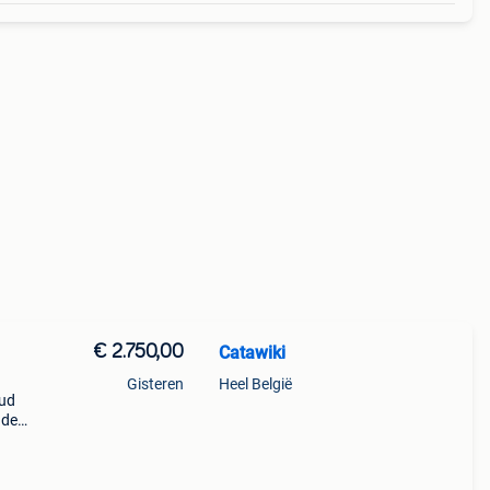
€ 2.750,00
Catawiki
Gisteren
Heel België
oud
nde
 + €3