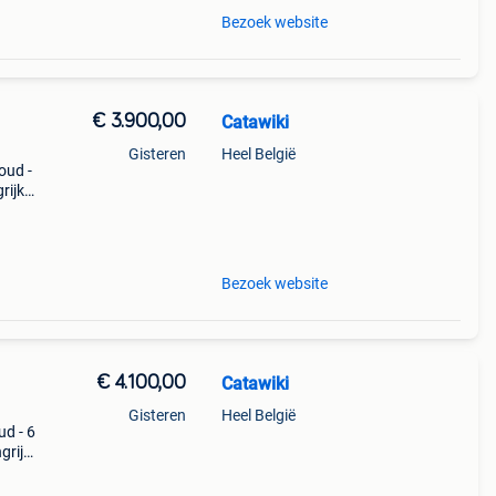
Bezoek website
€ 3.900,00
Catawiki
Gisteren
Heel België
goud -
ijk:
en di
Bezoek website
€ 4.100,00
Catawiki
Gisteren
Heel België
ud - 6
rijk:
raden