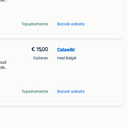
nde
 + €3
Topadvertentie
Bezoek website
€ 15,00
Catawiki
Gisteren
Heel België
goud
nde
 + €3
Topadvertentie
Bezoek website