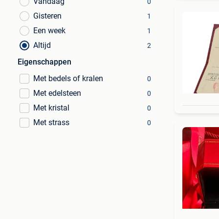
Vandaag
0
Gisteren
1
Een week
1
Altijd
2
Eigenschappen
Met bedels of kralen
0
Met edelsteen
0
Met kristal
0
Met strass
0