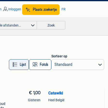
n
Inloggen
FR
Plaats zoekertje
lle afstanden…
Zoek
Sorteer op
Lijst
Foto’s
€ 1,00
Catawiki
Gisteren
Heel België
goud