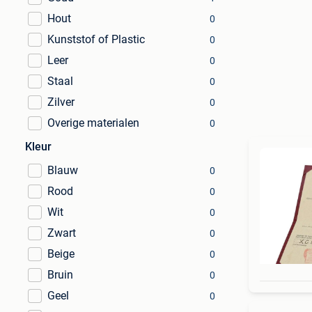
Hout
0
Kunststof of Plastic
0
Leer
0
Staal
0
Zilver
0
Overige materialen
0
Kleur
Blauw
0
Rood
0
Wit
0
Zwart
0
Beige
0
Bruin
0
Geel
0