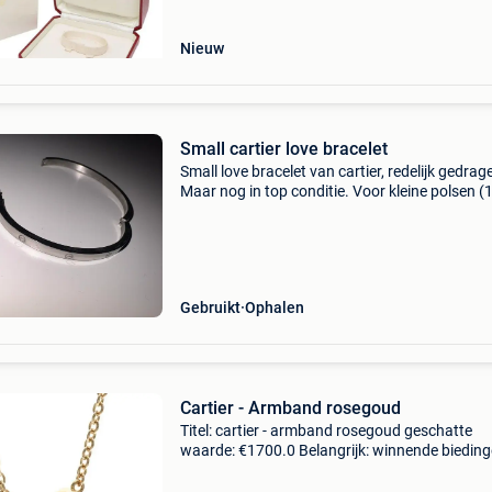
Nieuw
Small cartier love bracelet
Small love bracelet van cartier, redelijk gedrag
Maar nog in top conditie. Voor kleine polsen (
15cm)
Gebruikt
Ophalen
Cartier - Armband rosegoud
Titel: cartier - armband rosegoud geschatte
waarde: €1700.0 Belangrijk: winnende biedin
zijn exclusief 9% koperbescherming + €3
opmerking: voor sieradenartikelen die naar fra