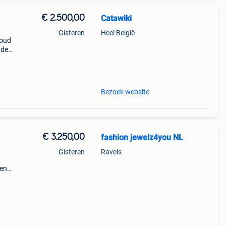
€ 2.500,00
Catawiki
Gisteren
Heel België
goud
nde
 + €3
Bezoek website
€ 3.250,00
fashion jewelz4you NL
Gisteren
Ravels
een
vé
 svp