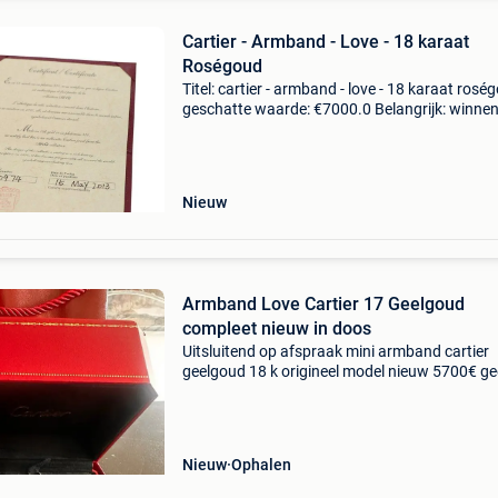
Cartier - Armband - Love - 18 karaat
Roségoud
Titel: cartier - armband - love - 18 karaat rosé
geschatte waarde: €7000.0 Belangrijk: winne
biedingen zijn exclusief 9% koperbescherming
notitiesde meeste sieraden die we verkop
Nieuw
Armband Love Cartier 17 Geelgoud
compleet nieuw in doos
Uitsluitend op afspraak mini armband cartier
geelgoud 18 k origineel model nieuw 5700€ g
opkopers sloopgoud ! ❌❌❌ Bieden kan per pri
bericht afspraak uitsluitend met uw gegevens
ook 10 j
Nieuw
Ophalen