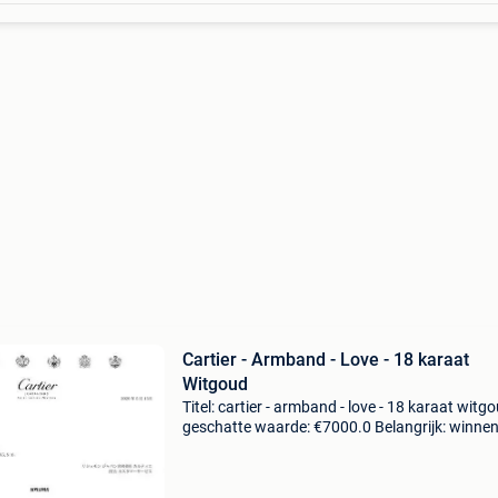
Cartier - Armband - Love - 18 karaat
Witgoud
Titel: cartier - armband - love - 18 karaat witg
geschatte waarde: €7000.0 Belangrijk: winne
biedingen zijn exclusief 9% koperbescherming
notitiesde meeste sieraden die we verkope