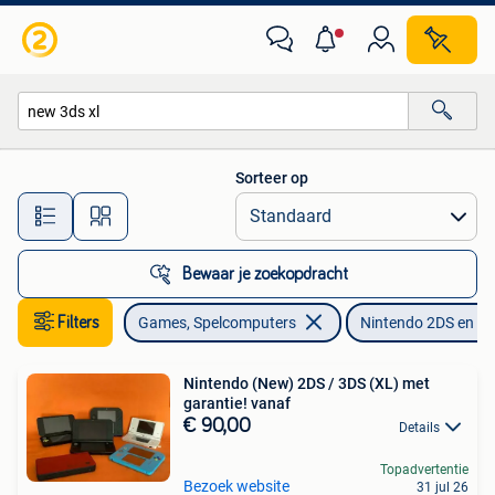
Spelcomputers | Nintendo 2DS en 3DS
Sorteer op
Alle afstanden…
Bewaar je zoekopdracht
Filters
Games, Spelcomputers
Nintendo 2DS en 3
Nintendo (New) 2DS / 3DS (XL) met
garantie! vanaf
€ 90,00
Details
Topadvertentie
Bezoek website
31 jul 26