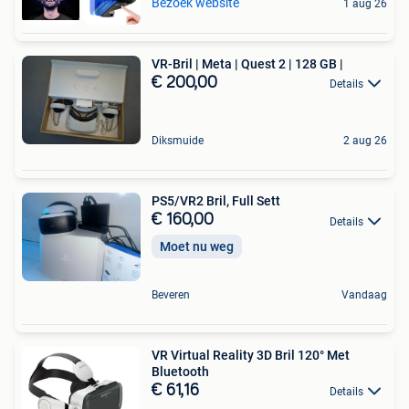
Bezoek website
1 aug 26
VR-Bril | Meta | Quest 2 | 128 GB |
€ 200,00
Details
Diksmuide
2 aug 26
PS5/VR2 Bril, Full Sett
€ 160,00
Details
Moet nu weg
Beveren
Vandaag
VR Virtual Reality 3D Bril 120° Met
Bluetooth
€ 61,16
Details