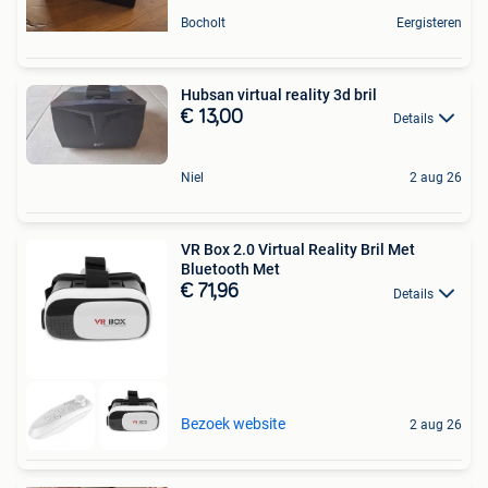
Bocholt
Eergisteren
Hubsan virtual reality 3d bril
€ 13,00
Details
Niel
2 aug 26
VR Box 2.0 Virtual Reality Bril Met
Bluetooth Met
€ 71,96
Details
Bezoek website
2 aug 26