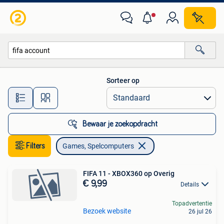
Games en Spelcomputers
Sorteer op
Alle afstanden…
Bewaar je zoekopdracht
Filters
Games, Spelcomputers
FIFA 11 - XBOX360 op Overig
€ 9,99
Details
Topadvertentie
Bezoek website
26 jul 26