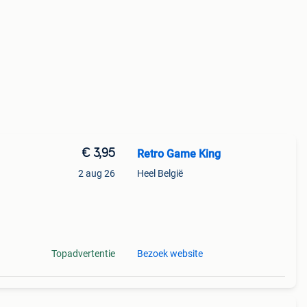
€ 3,95
Retro Game King
2 aug 26
Heel België
Topadvertentie
Bezoek website