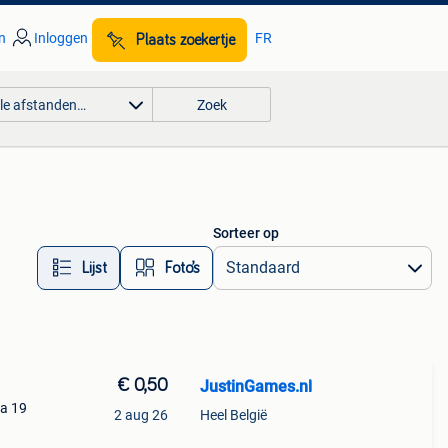
n
Inloggen
FR
Plaats zoekertje
lle afstanden…
Zoek
Sorteer op
Lijst
Foto’s
€ 0,50
JustinGames.nl
fa 19
2 aug 26
Heel België