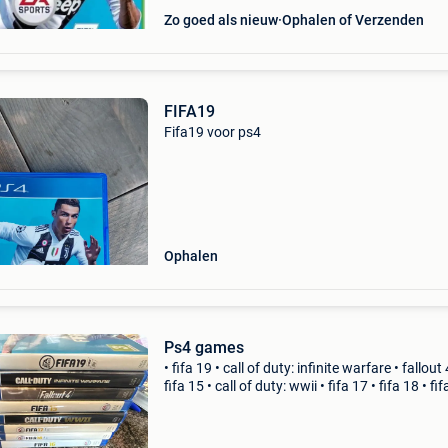
Zo goed als nieuw
Ophalen of Verzenden
FIFA19
Fifa19 voor ps4
Ophalen
Ps4 games
• fifa 19 • call of duty: infinite warfare • fallout 
fifa 15 • call of duty: wwii • fifa 17 • fifa 18 • fi