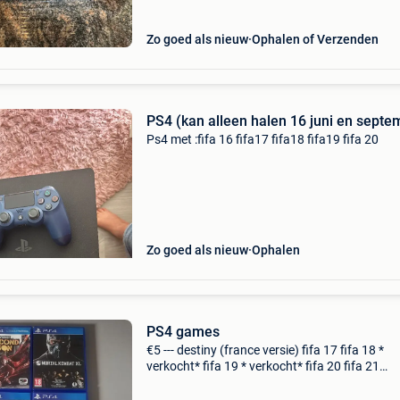
Zo goed als nieuw
Ophalen of Verzenden
PS4 (kan alleen halen 16 juni en septe
Ps4 met :fifa 16 fifa17 fifa18 fifa19 fifa 20
Zo goed als nieuw
Ophalen
PS4 games
€5 --- destiny (france versie) fifa 17 fifa 18 *
verkocht* fifa 19 * verkocht* fifa 20 fifa 21
infamous second son €10 ----- far cry 4 (limite
edition) bee simulator * verkocht * farming si