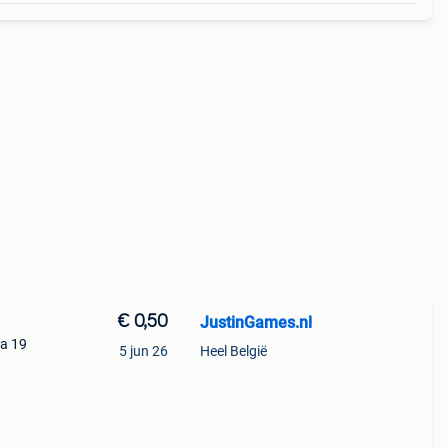
€ 0,50
JustinGames.nl
fa 19
5 jun 26
Heel België