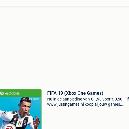
FIFA 19 (Xbox One Games)
Nu in de aanbieding van € 1,98 voor € 0,50! Fi
www.justingames.nl koop al jouw games,
accessoires en consoles veilig en snel via onze
webshop met bancontact, belfius, kbc/cbc of
klarna