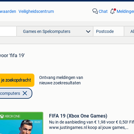
waarden
Veiligheidscentrum
Chat
Meldinge
Games en Spelcomputers
A
voor 'fifa 19'
Ontvang meldingen van
 je zoekopdracht
nieuwe zoekresultaten
lcomputers
FIFA 19 (Xbox One Games)
Nu in de aanbieding van € 1,98 voor € 0,50! Fi
www.justingames.nl koop al jouw games,
accessoires en consoles veilig en snel via onze