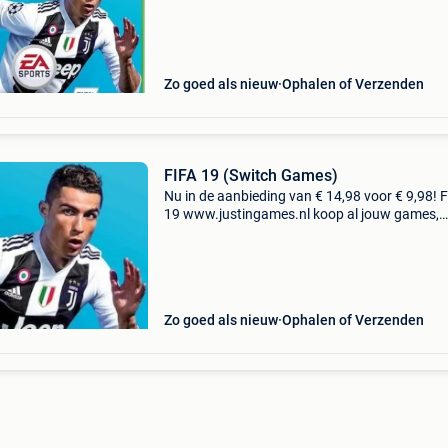
webshop met bancontact, belfius, kbc/cbc of
klarna
Zo goed als nieuw
Ophalen of Verzenden
FIFA 19 (Switch Games)
Nu in de aanbieding van € 14,98 voor € 9,98! F
19 www.justingames.nl koop al jouw games,
accessoires en consoles veilig en snel via onze
webshop met bancontact, belfius, kbc/cbc of
klarna
Zo goed als nieuw
Ophalen of Verzenden