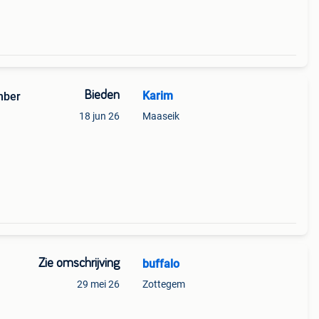
Bieden
Karim
mber
18 jun 26
Maaseik
Zie omschrijving
buffalo
29 mei 26
Zottegem
d