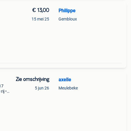
€ 13,00
Philippe
15 mei 25
Gembloux
Zie omschrijving
axelle
 17
5 jun 26
Meulebeke
rij •