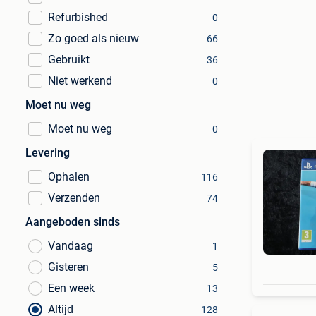
Refurbished
0
Zo goed als nieuw
66
Gebruikt
36
Niet werkend
0
Moet nu weg
Moet nu weg
0
Levering
Ophalen
116
Verzenden
74
Aangeboden sinds
Vandaag
1
Gisteren
5
Een week
13
Altijd
128