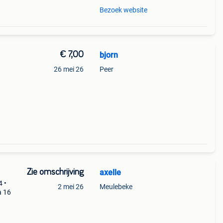
Bezoek website
€ 7,00
bjorn
26 mei 26
Peer
Zie omschrijving
axelle
4 •
2 mei 26
Meulebeke
fa 16