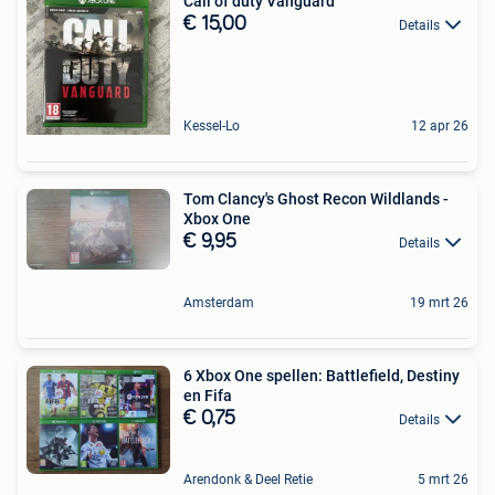
Call of duty Vanguard
€ 15,00
Details
Kessel-Lo
12 apr 26
Tom Clancy's Ghost Recon Wildlands -
Xbox One
€ 9,95
Details
Amsterdam
19 mrt 26
6 Xbox One spellen: Battlefield, Destiny
en Fifa
€ 0,75
Details
Arendonk & Deel Retie
5 mrt 26