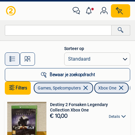
Games | Xbox One
Sorteer op
Alle afstanden…
Bewaar je zoekopdracht
Filters
Games, Spelcomputers
Xbox One
Destiny 2 Forsaken Legendary
Collection Xbox One
€ 10,00
Details