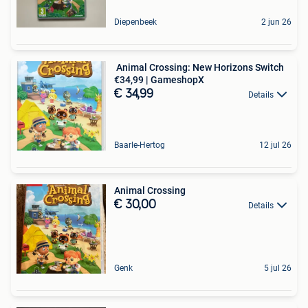
Diepenbeek
2 jun 26
️ Animal Crossing: New Horizons Switch
€34,99 | GameshopX
€ 34,99
Details
Baarle-Hertog
12 jul 26
Animal Crossing
€ 30,00
Details
Genk
5 jul 26