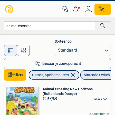
Games | Nintendo Switch
Sorteer op
Alle afstanden…
Bewaar je zoekopdracht
Filters
Games, Spelcomputers
Nintendo Switch
Animal Crossing New Horizons
(Buitenlands Doosje)
€ 37,98
Details
Topadvertentie