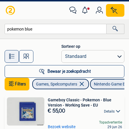
Games | Nintendo Game Boy
Sorteer op
Alle afstanden…
Bewaar je zoekopdracht
Filters
Games, Spelcomputers
Nintendo Game Bo
Gameboy Classic - Pokemon - Blue
Version - Working Save - EU
€ 55,00
Details
Topadvertentie
Bezoek website
29 jun 26