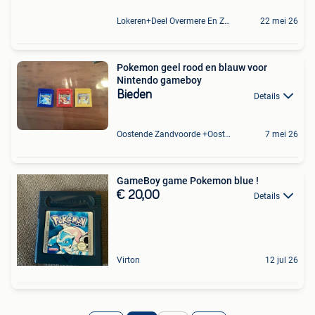
Lokeren+Deel Overmere En Zele
22 mei 26
Pokemon geel rood en blauw voor
Nintendo gameboy
Bieden
Details
Oostende Zandvoorde +Oostende
7 mei 26
GameBoy game Pokemon blue !
€ 20,00
Details
Virton
12 jul 26