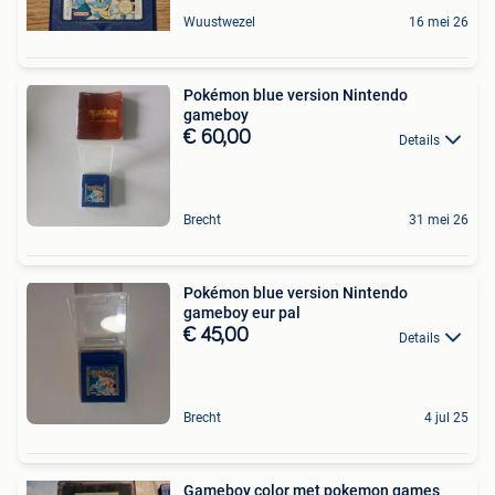
Wuustwezel
16 mei 26
Pokémon blue version Nintendo
gameboy
€ 60,00
Details
Brecht
31 mei 26
Pokémon blue version Nintendo
gameboy eur pal
€ 45,00
Details
Brecht
4 jul 25
Gameboy color met pokemon games